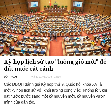
Kỳ họp lịch sử tạo "luồng gió mới" để
đất nước cất cánh
ĐỐI THOẠI
Thứ 6, 27/06/2025 | 14:00
Các ĐBQH đánh giá Kỳ họp thứ 9, Quốc hội khóa XV là
một kỳ họp lịch sử với khối lượng công việc "khổng lồ", khi
đất nước bước sang một kỷ nguyên mới, kỷ nguyên vươn
mình của dân tộc.