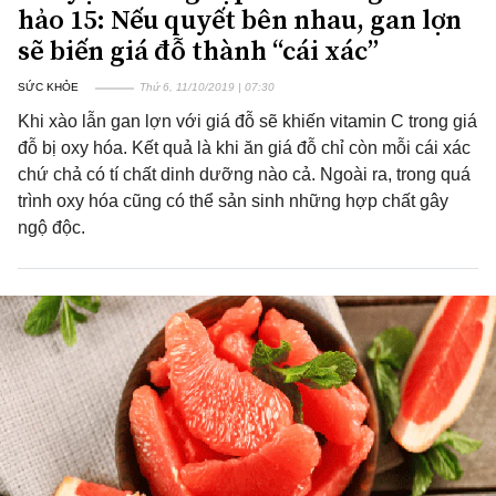
hảo 15: Nếu quyết bên nhau, gan lợn
sẽ biến giá đỗ thành “cái xác”
SỨC KHỎE
Thứ 6, 11/10/2019 | 07:30
Khi xào lẫn gan lợn với giá đỗ sẽ khiến vitamin C trong giá
đỗ bị oxy hóa. Kết quả là khi ăn giá đỗ chỉ còn mỗi cái xác
chứ chả có tí chất dinh dưỡng nào cả. Ngoài ra, trong quá
trình oxy hóa cũng có thể sản sinh những hợp chất gây
ngộ độc.