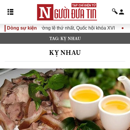
hường lệ thứ nhất, Quốc hội khóa XVI
Dòng sự kiện
Đưa Nghị quyết Đại
TAG: KỴ NHAU
KỴ NHAU