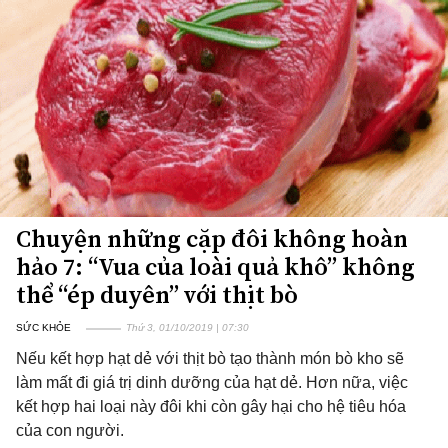
Chuyện những cặp đôi không hoàn
hảo 7: “Vua của loài quả khô” không
thể “ép duyên” với thịt bò
SỨC KHỎE
Thứ 3, 01/10/2019 | 07:30
Nếu kết hợp hạt dẻ với thịt bò tạo thành món bò kho sẽ
làm mất đi giá trị dinh dưỡng của hạt dẻ. Hơn nữa, việc
kết hợp hai loại này đôi khi còn gây hại cho hệ tiêu hóa
của con người.