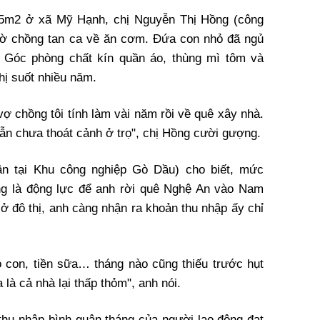
15m2 ở xã Mỹ Hạnh, chị Nguyễn Thị Hồng (công
hờ chồng tan ca về ăn cơm. Đứa con nhỏ đã ngủ
. Góc phòng chất kín quần áo, thùng mì tôm và
hị suốt nhiều năm.
ợ chồng tôi tính làm vài năm rồi về quê xây nhà.
ẫn chưa thoát cảnh ở trọ", chị Hồng cười gượng.
n tại Khu công nghiệp Gò Dầu) cho biết, mức
ừng là động lực để anh rời quê Nghệ An vào Nam
ở đô thị, anh càng nhận ra khoản thu nhập ấy chỉ
ho con, tiền sữa… tháng nào cũng thiếu trước hụt
 là cả nhà lại thấp thỏm", anh nói.
thu nhập bình quân tháng của người lao động đạt