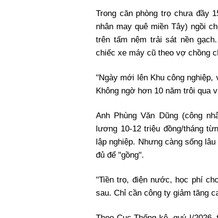
Trong căn phòng trọ chưa đầy 
nhân may quê miền Tây) ngồi c
trên tấm nệm trải sát nền gạch
chiếc xe máy cũ theo vợ chồng c
"Ngày mới lên Khu công nghiệp, v
Không ngờ hơn 10 năm trôi qua v
Anh Phùng Văn Dũng (công nhâ
lương 10-12 triệu đồng/tháng t
lập nghiệp. Nhưng càng sống lâu 
đủ để "gồng".
"Tiền trọ, điện nước, học phí c
sau. Chỉ cần công ty giảm tăng ca
Theo Cục Thống kê, quý I/2026, 