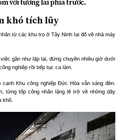
ỏm với tương lai phía trước.
 khó tích lũy
nhân từ các khu trọ ở Tây Ninh lại đổ về nhà máy
việc gần như lặp lại, đứng chuyền nhiều giờ dưới
ông nghiệp rồi tiếp tục ca làm.
ỏ cạnh Khu công nghiệp Đức Hòa vẫn sáng đèn.
n, từng tốp công nhân lặng lẽ trở về những dãy
a khô.