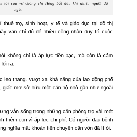
ơm tối của vợ chồng chị Hồng bắt đầu khi nhiều người đã
ngủ.
 thuê trọ, sinh hoạt, y tế và giáo dục tại đô thị
ày vẫn chỉ đủ để nhiều công nhân duy trì cuộc
ỏi không chỉ là áp lực tiền bạc, mà còn là cảm
lối ra.
tục leo thang, vượt xa khả năng của lao động phổ
i, giấc mơ sở hữu một căn hộ nhỏ gần như ngoài
ưng vẫn sống trong những căn phòng trọ vài mét
nh thêm con vì áp lực chi phí. Có người đau bệnh
ng nghĩa mất khoản tiền chuyên cần vốn đã ít ỏi.