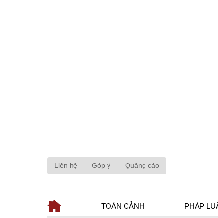
Liên hệ
Góp ý
Quảng cáo
TOÀN CẢNH
PHÁP LU