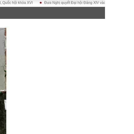
khóa XVI
Đưa Nghị quyết Đại hội Đảng XIV vào cuộc sống
Hướng tới 
ĐỜI SỐNG
Gia đình
Sức khỏe
Cần biết
g
Cộng đồng mạng
 – Đô thị