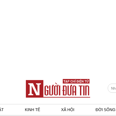
ẬT
KINH TẾ
XÃ HỘI
ĐỜI SỐNG