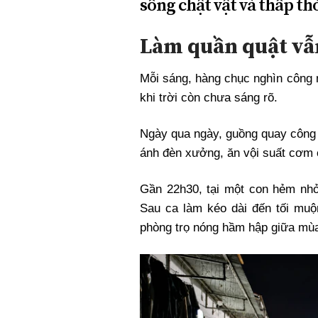
sống chật vật và thấp th
Làm quần quật vẫn
Mỗi sáng, hàng chục nghìn công 
khi trời còn chưa sáng rõ.
Ngày qua ngày, guồng quay công 
ánh đèn xưởng, ăn vội suất cơm c
Gần 22h30, tại một con hẻm nh
Sau ca làm kéo dài đến tối muộ
phòng trọ nóng hầm hập giữa mù