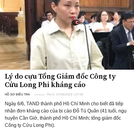
Lý do cựu Tổng Giám đốc Công ty
Cửu Long Phi kháng cáo
HỒ SƠ ĐIỀU TRA
Thứ 6, 07/06/2024 | 07:00
Ngày 6/6, TAND thành phố Hồ Chí Minh cho biết đã tiếp
nhận đơn kháng cáo của bị cáo Đỗ Tú Quân (41 tuổi, ngụ
huyện Cần Giờ, thành phố Hồ Chí Minh; tổng giám đốc
Công ty Cửu Long Phi).