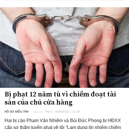
Bị phạt 12 năm tù vì chiếm đoạt tài
sản của chủ cửa hàng
HỒ SƠ ĐIỀU TRA
Thứ 2, 19/09/2022 | 21:25
Hai bị cáo Phạm Văn Nhiệm và Bùi Đức Phong bị HĐXX
cấp sơ thẩm tuyên phạt về tội “Lạm dụng tín nhiệm chiếm