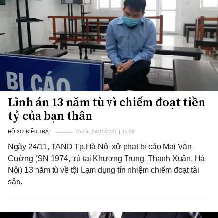
Lĩnh án 13 năm tù vì chiếm đoạt tiền
tỷ của bạn thân
HỒ SƠ ĐIỀU TRA
Thứ 4, 24/11/2021 | 15:38
Ngày 24/11, TAND Tp.Hà Nội xử phạt bị cáo Mai Văn
Cường (SN 1974, trú tại Khương Trung, Thanh Xuân, Hà
Nội) 13 năm tù về tội Lạm dụng tín nhiệm chiếm đoạt tài
sản.