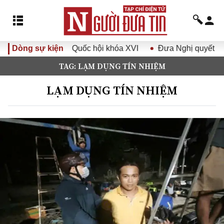
 hội khóa XVI
Dòng sự kiện
Đưa Nghị quyết Đại hội Đảng XIV vào cuộc
TAG: LẠM DỤNG TÍN NHIỆM
LẠM DỤNG TÍN NHIỆM