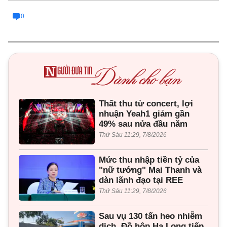
0
Thất thu từ concert, lợi
nhuận Yeah1 giảm gần
49% sau nửa đầu năm
Thứ Sáu 11:29, 7/8/2026
Mức thu nhập tiền tỷ của
"nữ tướng" Mai Thanh và
dàn lãnh đạo tại REE
Thứ Sáu 11:29, 7/8/2026
Sau vụ 130 tấn heo nhiễm
dịch, Đồ hộp Hạ Long tiếp