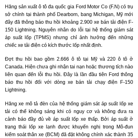
Hãng sản xuất ô tô đa quốc gia Ford Motor Co (F.N) có trụ
sở chính tại thành phố Dearborn, bang Michigan, Mỹ mới
đây đã thông báo thu hồi khoảng 2.900 xe bán tải điện F-
150 Lightning. Nguyên nhân do lỗi tại hệ thống giám sát
áp suất lốp (TPMS) nhưng chỉ ảnh hưởng đến những
chiếc xe tải điện có kích thước lốp nhất định.
Đợt thu hồi bao gồm 2.666 ô tô tại Mỹ và 220 ô tô ở
Canada. Hiện chưa ghi nhận tai nạn hoặc thương tích nào
liên quan đến lỗi thu hồi.
Đây là lần đầu tiên Ford thông
báo thu hồi đối với dòng xe bán tải chạy điện F-150
Lightning.
Hãng xe mô tả đèn của hệ thống giám sát áp suất lốp xe
tải có thể không sáng khi có nguy cơ và không đưa ra
cảnh báo đầy đủ về áp suất lốp xe thấp. Bởi áp suất ở
trạng thái lốp xe lạnh được khuyến nghị trong Mô-đun
kiểm soát thân xe (BCM) đã
đặt không chính xác thành 35