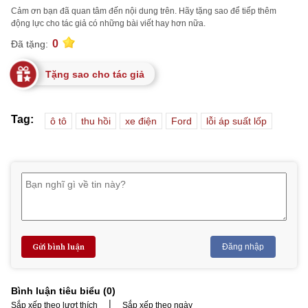
Cảm ơn bạn đã quan tâm đến nội dung trên. Hãy tặng sao để tiếp thêm
động lực cho tác giả có những bài viết hay hơn nữa.
0
Đã tặng:
Tặng sao cho tác giả
Tag:
ô tô
thu hồi
xe điện
Ford
lỗi áp suất lốp
Gửi bình luận
Đăng nhập
Bình luận tiêu biểu (
0
)
|
Sắp xếp theo lượt thích
Sắp xếp theo ngày