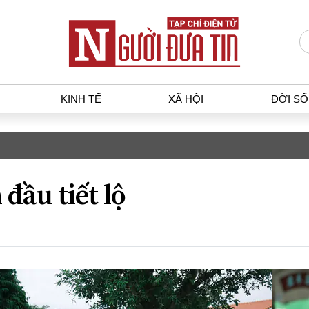
KINH TẾ
XÃ HỘI
ĐỜI S
T
KINH TẾ
XÃ HỘ
p luật
Bất động sản
Dân sin
 đầu tiết lộ
gia
Tài chính - Ngân hàng
Giáo dụ
a
Kinh tế vĩ mô
Văn hoá
g dân
Hồ sơ doanh nghiệp
Môi trư
h sự
Xu hướng thị trường
Giao thô
Tiêu dùng và dư luận
Công nghệ