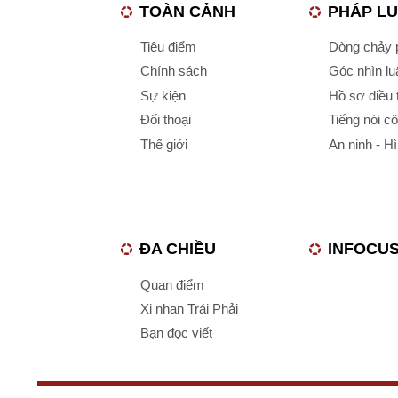
TOÀN CẢNH
PHÁP L
Tiêu điểm
Dòng chảy p
Chính sách
Góc nhìn luậ
Sự kiện
Hồ sơ điều 
Đối thoại
Tiếng nói c
Thế giới
An ninh - H
ĐA CHIỀU
INFOCU
Quan điểm
Xi nhan Trái Phải
Bạn đọc viết