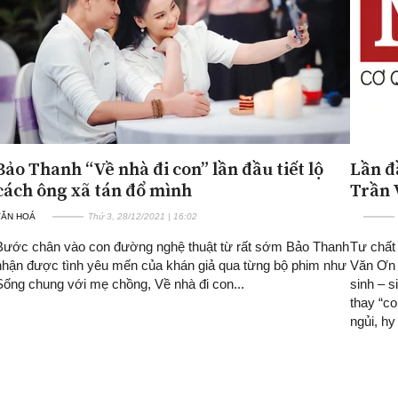
Bảo Thanh “Về nhà đi con” lần đầu tiết lộ
Lần đ
cách ông xã tán đổ mình
Trần 
VĂN HOÁ
Thứ 3, 28/12/2021 | 16:02
Bước chân vào con đường nghệ thuật từ rất sớm Bảo Thanh
Tư chất
nhận được tình yêu mến của khán giả qua từng bộ phim như
Văn Ơn 
Sống chung với mẹ chồng, Về nhà đi con...
sinh – 
thay “c
ngủi, hy