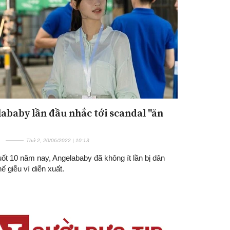
ababy lần đầu nhắc tới scandal "ăn
Đăng ký tin tức mới
Thứ 2, 20/06/2022 | 10:13
ốt 10 năm nay, Angelababy đã không ít lần bị dân
 giễu vì diễn xuất.