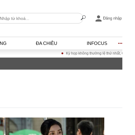
Đăng nhập
ỐNG
ĐA CHIỀU
INFOCUS
Kỳ họp không thường lệ thứ nhất, Quốc hội khóa
I
ĐỜI SỐNG
h
Gia đình
c
Sức khỏe
Cần biết
ờng
Cộng đồng mạng
ng – Đô thị