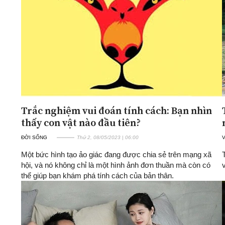
ĐA CHIỀU
INFOCUS
Quan điểm
Xi nhan Trái Phải
Bạn đọc viết
Trắc nghiệm vui đoán tính cách: Bạn nhìn
thấy con vật nào đầu tiên?
ĐỜI SỐNG
Thứ 2, 08/05/2023 | 06:00
Một bức hình tạo ảo giác đang được chia sẻ trên mạng xã
hội, và nó không chỉ là một hình ảnh đơn thuần mà còn có
thể giúp bạn khám phá tính cách của bản thân.