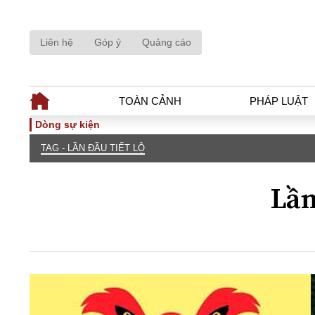
Liên hệ
Góp ý
Quảng cáo
TOÀN CẢNH
PHÁP LUẬT
Dòng sự kiện
TAG - LẦN ĐẦU TIẾT LỘ
TOÀN CẢNH
PHÁP LUẬ
Tiêu điểm
Dòng chảy phá
Lần
Chính sách
Góc nhìn luật 
Sự kiện
Hồ sơ điều tr
Đối thoại
Tiếng nói côn
Thế giới
An ninh - Hìn