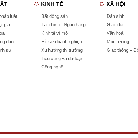
UẬT
KINH TẾ
XÃ HỘI
háp luật
Bất động sản
Dân sinh
t gia
Tài chính - Ngân hàng
Giáo dục
tra
Kinh tế vĩ mô
Văn hoá
ông dân
Hồ sơ doanh nghiệp
Môi trường
ình sự
Xu hướng thị trường
Giao thông – Đô
Tiêu dùng và dư luận
Công nghệ
S