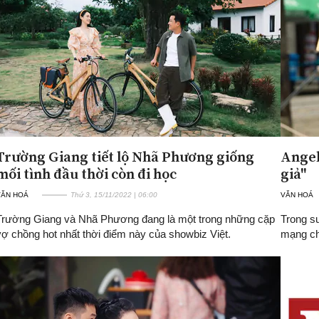
Trường Giang tiết lộ Nhã Phương giống
Angel
mối tình đầu thời còn đi học
giả"
VĂN HOÁ
Thứ 3, 15/11/2022 | 06:00
VĂN HOÁ
Trường Giang và Nhã Phương đang là một trong những cặp
Trong su
vợ chồng hot nhất thời điểm này của showbiz Việt.
mạng chế