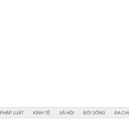
PHÁP LUẬT
KINH TẾ
XÃ HỘI
ĐỜI SỐNG
ĐA CH