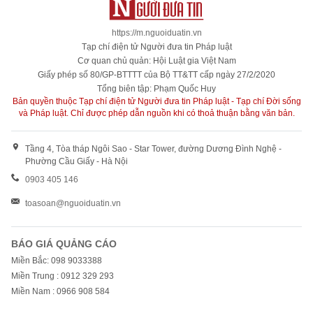
https://m.nguoiduatin.vn
Tạp chí điện tử Người đưa tin Pháp luật
Cơ quan chủ quản: Hội Luật gia Việt Nam
Giấy phép số 80/GP-BTTTT của Bộ TT&TT cấp ngày 27/2/2020
Tổng biên tập: Phạm Quốc Huy
Bản quyền thuộc Tạp chí điện tử Người đưa tin Pháp luật - Tạp chí Đời sống
và Pháp luật. Chỉ được phép dẫn nguồn khi có thoả thuận bằng văn bản.
Tầng 4, Tòa tháp Ngôi Sao - Star Tower, đường Dương Đình Nghệ -
Phường Cầu Giấy - Hà Nội
0903 405 146
toasoan@nguoiduatin.vn
BÁO GIÁ QUẢNG CÁO
Miền Bắc: 098 9033388
Miền Trung : 0912 329 293
Miền Nam : 0966 908 584