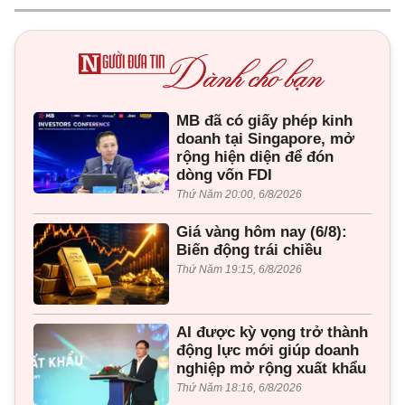
MB đã có giấy phép kinh
doanh tại Singapore, mở
rộng hiện diện để đón
dòng vốn FDI
Thứ Năm 20:00, 6/8/2026
Giá vàng hôm nay (6/8):
Biến động trái chiều
Thứ Năm 19:15, 6/8/2026
AI được kỳ vọng trở thành
động lực mới giúp doanh
nghiệp mở rộng xuất khẩu
Thứ Năm 18:16, 6/8/2026