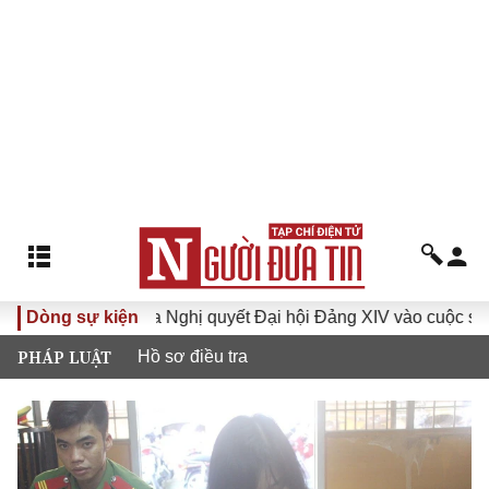
 XVI
Dòng sự kiện
Đưa Nghị quyết Đại hội Đảng XIV vào cuộc sống
PHÁP LUẬT
Hồ sơ điều tra