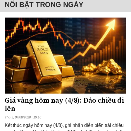
NỔI BẬT TRONG NGÀY
Giá vàng hôm nay (4/8): Đảo chiều đi
lên
Thứ 3, 04/08/2026 | 19:16
Kết thúc ngày hôm nay (4/8), ghi nhận diễn biến trái chiều