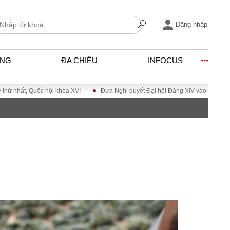
Đăng nhập
ỐNG
ĐA CHIỀU
INFOCUS
Quốc hội khóa XVI
Đưa Nghị quyết Đại hội Đảng XIV vào cuộc sống
H
I
ĐỜI SỐNG
h
Gia đình
c
Sức khỏe
Cần biết
ờng
Cộng đồng mạng
ng – Đô thị