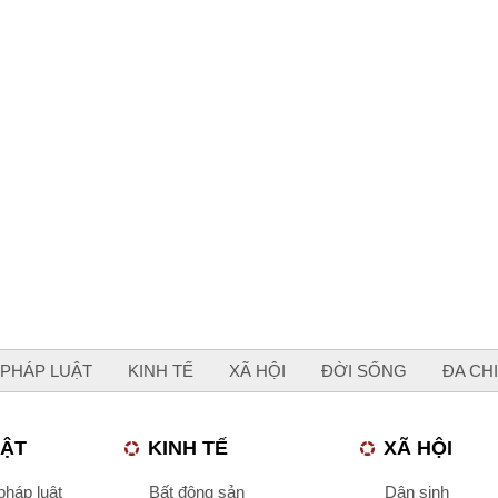
PHÁP LUẬT
KINH TẾ
XÃ HỘI
ĐỜI SỐNG
ĐA CH
UẬT
KINH TẾ
XÃ HỘI
háp luật
Bất động sản
Dân sinh