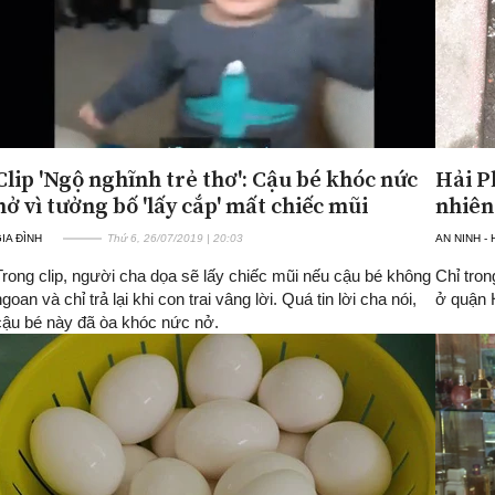
Clip 'Ngộ nghĩnh trẻ thơ': Cậu bé khóc nức
Hải P
nở vì tưởng bố 'lấy cắp' mất chiếc mũi
nhiên 
IA ĐÌNH
Thứ 6, 26/07/2019 | 20:03
AN NINH -
Trong clip, người cha dọa sẽ lấy chiếc mũi nếu cậu bé không
Chỉ tro
goan và chỉ trả lại khi con trai vâng lời. Quá tin lời cha nói,
ở quận 
cậu bé này đã òa khóc nức nở.