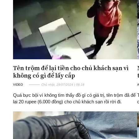
ĐA CHIỀU
INFOCUS
Quan điểm
Xi nhan Trái Phải
Bạn đọc viết
Tên trộm để lại tiền cho chủ khách sạn vì
không có gì để lấy cắp
VIDEO
Chủ nhật, 28/07/2024 | 08:18
A
Quá bực bội vì không tìm thấy đồ gì có giá trị, tên trộm đã để
lại 20 rupee (6.000 đồng) cho chủ khách sạn rồi rời đi.