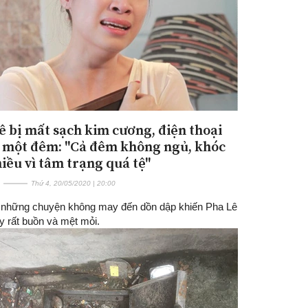
ê bị mất sạch kim cương, điện thoại
 một đêm: "Cả đêm không ngủ, khóc
hiều vì tâm trạng quá tệ"
Thứ 4, 20/05/2020 | 20:00
c những chuyện không may đến dồn dập khiến Pha Lê
y rất buồn và mệt mỏi.