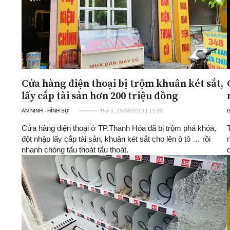
Cửa hàng điện thoại bị trộm khuân két sắt,
lấy cắp tài sản hơn 200 triệu đồng
AN NINH - HÌNH SỰ
Thứ 5, 29/08/2019 | 15:30
G
Cửa hàng điện thoại ở TP.Thanh Hóa đã bị trộm phá khóa,
đột nhập lấy cắp tài sản, khuân két sắt cho lên ô tô … rồi
n
nhanh chóng tẩu thoát tẩu thoát.