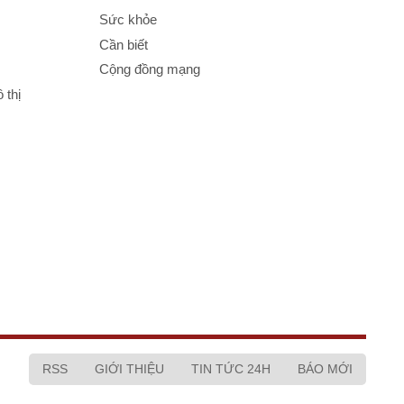
Sức khỏe
Cần biết
Cộng đồng mạng
 thị
RSS
GIỚI THIỆU
TIN TỨC 24H
BÁO MỚI