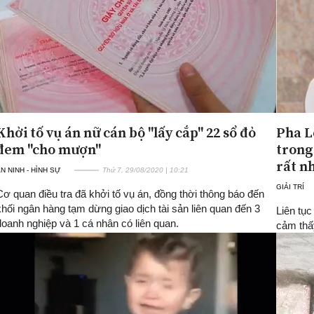
Khởi tố vụ án nữ cán bộ "lấy cắp" 22 sổ đỏ
Pha L
đem "cho mượn"
trong
rất n
N NINH - HÌNH SỰ
Thứ 7, 29/08/2020 | 10:21
GIẢI TRÍ
Cơ quan điều tra đã khởi tố vụ án, đồng thời thông báo đến
khối ngân hàng tạm dừng giao dịch tài sản liên quan đến 3
Liên tụ
doanh nghiệp và 1 cá nhân có liên quan.
cảm thấ