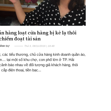
án hàng loạt cửa hàng bị kẻ lạ thôi
chiếm đoạt tài sản
 HÌNH SỰ
Thứ 3, 08/11/2016 | 18:48
, các tiểu thương, chủ cửa hàng kinh doanh quần áo,
… tại một số khu chợ, con phố lớn ở TP. Hải
ảnh báo nhau về đối tượng giả khách hàng, thôi
 cắp điện thoạị, tiền bạc...