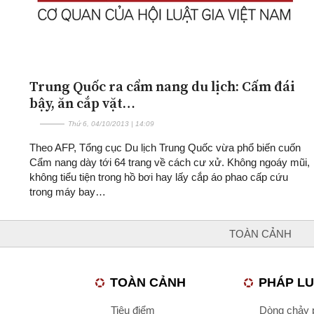
Trung Quốc ra cẩm nang du lịch: Cấm đái
bậy, ăn cắp vặt…
Thứ 6, 04/10/2013 | 14:09
Theo AFP, Tổng cục Du lịch Trung Quốc vừa phổ biến cuốn
Cẩm nang dày tới 64 trang về cách cư xử. Không ngoáy mũi,
không tiểu tiện trong hồ bơi hay lấy cắp áo phao cấp cứu
trong máy bay…
TOÀN CẢNH
TOÀN CẢNH
PHÁP L
Tiêu điểm
Dòng chảy p