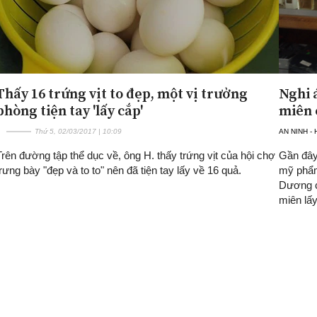
Thấy 16 trứng vịt to đẹp, một vị trưởng
Nghi 
phòng tiện tay 'lấy cắp'
miên 
Thứ 5, 02/03/2017 | 10:09
AN NINH -
Trên đường tập thể dục về, ông H. thấy trứng vịt của hội chợ
Gần đây
trưng bày "đẹp và to to" nên đã tiện tay lấy về 16 quả.
mỹ phẩm
Dương c
miên lấy