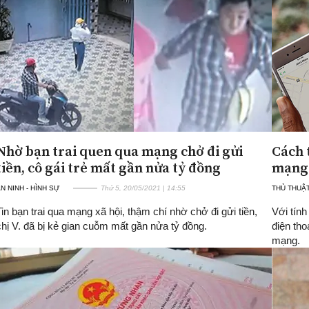
Nhờ bạn trai quen qua mạng chở đi gửi
Cách 
tiền, cô gái trẻ mất gần nửa tỷ đồng
mạng 
N NINH - HÌNH SỰ
Thứ 5, 20/05/2021 | 14:55
THỦ THUẬT 
Tin bạn trai qua mạng xã hội, thậm chí nhờ chở đi gửi tiền,
Với tính
chị V. đã bị kẻ gian cuỗm mất gần nửa tỷ đồng.
điện tho
mạng.