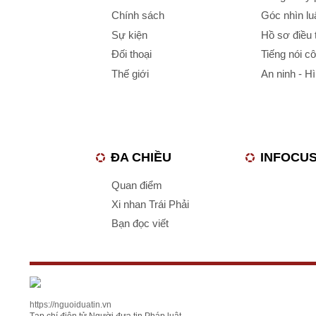
Chính sách
Góc nhìn luậ
Sự kiện
Hồ sơ điều 
Đối thoại
Tiếng nói c
Thế giới
An ninh - H
ĐA CHIỀU
INFOCU
Quan điểm
Xi nhan Trái Phải
Bạn đọc viết
https://nguoiduatin.vn
Tạp chí điện tử Người đưa tin Pháp luật