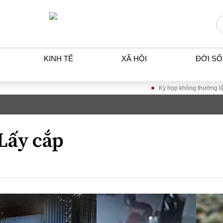
KINH TẾ
XÃ HỘI
ĐỜI S
Kỳ họp không thường lệ thứ nhất, 
T
KINH TẾ
XÃ HỘ
p luật
Bất động sản
Dân sin
gia
Tài chính - Ngân hàng
Giáo dụ
Lấy cắp
a
Kinh tế vĩ mô
Văn hoá
g dân
Hồ sơ doanh nghiệp
Môi trư
h sự
Xu hướng thị trường
Giao thô
Tiêu dùng và dư luận
Công nghệ