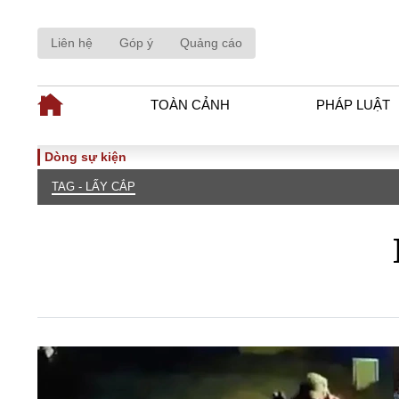
Liên hệ
Góp ý
Quảng cáo
TOÀN CẢNH
PHÁP LUẬT
Dòng sự kiện
TOÀN CẢNH
PHÁP LUẬ
TAG - LẤY CẮP
Tiêu điểm
Dòng chảy phá
Chính sách
Góc nhìn luật 
Sự kiện
Hồ sơ điều tr
Đối thoại
Tiếng nói côn
Thế giới
An ninh - Hìn