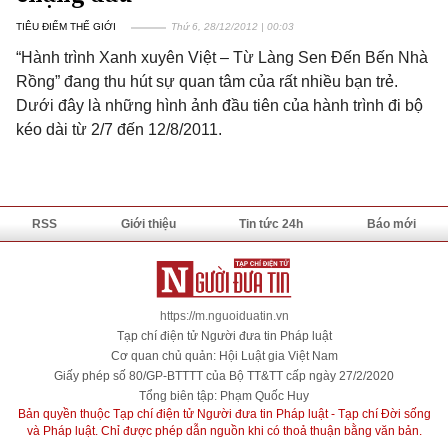
TIÊU ĐIỂM THẾ GIỚI
Thứ 6, 28/12/2012 | 00:03
“Hành trình Xanh xuyên Việt – Từ Làng Sen Đến Bến Nhà
Rồng” đang thu hút sự quan tâm của rất nhiều bạn trẻ.
Dưới đây là những hình ảnh đầu tiên của hành trình đi bộ
kéo dài từ 2/7 đến 12/8/2011.
RSS
Giới thiệu
Tin tức 24h
Báo mới
https://m.nguoiduatin.vn
Tạp chí điện tử Người đưa tin Pháp luật
Cơ quan chủ quản: Hội Luật gia Việt Nam
Giấy phép số 80/GP-BTTTT của Bộ TT&TT cấp ngày 27/2/2020
Tổng biên tập: Phạm Quốc Huy
Bản quyền thuộc Tạp chí điện tử Người đưa tin Pháp luật - Tạp chí Đời sống
và Pháp luật. Chỉ được phép dẫn nguồn khi có thoả thuận bằng văn bản.