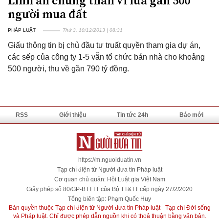
Lĩnh án chung thân vì lừa gần 500
người mua đất
PHÁP LUẬT
Thứ 3, 10/12/2013 | 08:31
Giấu thông tin bị chủ đầu tư truất quyền tham gia dự án,
các sếp của công ty 1-5 vẫn tổ chức bán nhà cho khoảng
500 người, thu về gần 790 tỷ đồng.
RSS
Giới thiệu
Tin tức 24h
Báo mới
https://m.nguoiduatin.vn
Tạp chí điện tử Người đưa tin Pháp luật
Cơ quan chủ quản: Hội Luật gia Việt Nam
Giấy phép số 80/GP-BTTTT của Bộ TT&TT cấp ngày 27/2/2020
Tổng biên tập: Phạm Quốc Huy
Bản quyền thuộc Tạp chí điện tử Người đưa tin Pháp luật - Tạp chí Đời sống
và Pháp luật. Chỉ được phép dẫn nguồn khi có thoả thuận bằng văn bản.