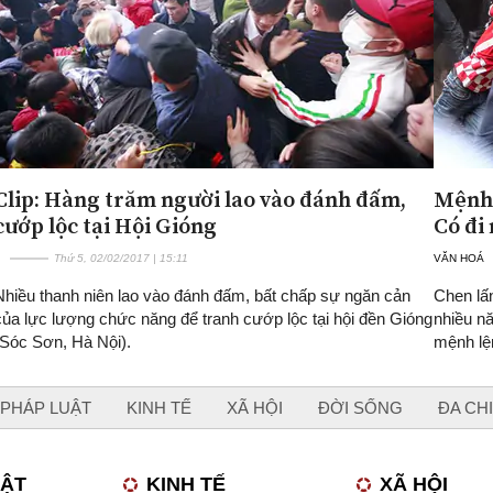
Clip: Hàng trăm người lao vào đánh đấm,
Mệnh 
cướp lộc tại Hội Gióng
Có đi
Thứ 5, 02/02/2017 | 15:11
VĂN HOÁ
Nhiều thanh niên lao vào đánh đấm, bất chấp sự ngăn cản
Chen lấ
của lực lượng chức năng để tranh cướp lộc tại hội đền Gióng
nhiều nă
(Sóc Sơn, Hà Nội).
mệnh lệ
PHÁP LUẬT
KINH TẾ
XÃ HỘI
ĐỜI SỐNG
ĐA CH
UẬT
KINH TẾ
XÃ HỘI