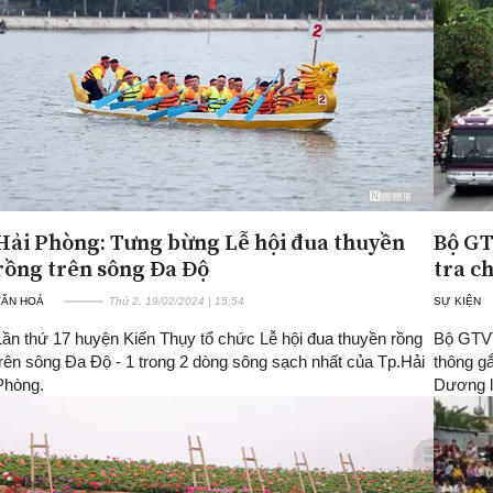
Hải Phòng: Tưng bừng Lễ hội đua thuyền
Bộ GT
rồng trên sông Đa Độ
tra c
VĂN HOÁ
Thứ 2, 19/02/2024 | 15:54
SỰ KIỆN
Lần thứ 17 huyện Kiến Thụy tổ chức Lễ hội đua thuyền rồng
Bộ GTVT
trên sông Đa Độ - 1 trong 2 dòng sông sạch nhất của Tp.Hải
thông gắ
Phòng.
Dương l