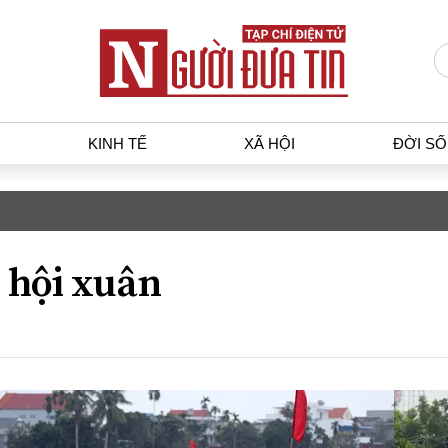
KINH TẾ
XÃ HỘI
ĐỜI S
T
KINH TẾ
XÃ HỘ
p luật
Bất động sản
Dân sin
 hội xuân
gia
Tài chính - Ngân hàng
Giáo dụ
a
Kinh tế vĩ mô
Văn hoá
g dân
Hồ sơ doanh nghiệp
Môi trư
h sự
Xu hướng thị trường
Giao thô
Tiêu dùng và dư luận
Công nghệ