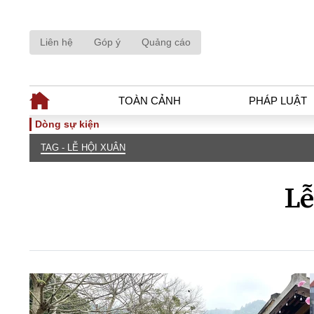
Liên hệ
Góp ý
Quảng cáo
TOÀN CẢNH
PHÁP LUẬT
Dòng sự kiện
TAG - LỄ HỘI XUÂN
TOÀN CẢNH
PHÁP LUẬ
Tiêu điểm
Dòng chảy phá
Lễ
Chính sách
Góc nhìn luật 
Sự kiện
Hồ sơ điều tr
Đối thoại
Tiếng nói côn
Thế giới
An ninh - Hìn