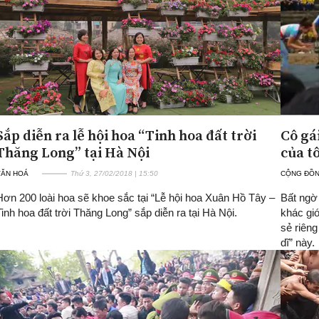
Sắp diễn ra lễ hội hoa “Tinh hoa đất trời
Cô gá
Thăng Long” tại Hà Nội
của tô
VĂN HOÁ
Thứ 3, 27/02/2018 | 15:50
CỘNG ĐỒ
Hơn 200 loài hoa sẽ khoe sắc tại “Lễ hội hoa Xuân Hồ Tây –
Bất ngờ 
Tinh hoa đất trời Thăng Long” sắp diễn ra tại Hà Nội.
khác giớ
sẻ riêng
dĩ” này.