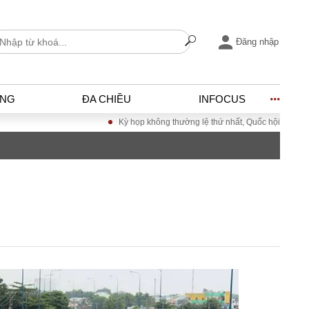
Đăng nhập
ỐNG
ĐA CHIỀU
INFOCUS
Kỳ họp không thường lệ thứ nhất, Quốc hội khóa XVI
I
ĐỜI SỐNG
h
Gia đình
c
Sức khỏe
Cần biết
ờng
Cộng đồng mạng
ng – Đô thị