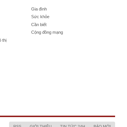
Gia đình
Sức khỏe
Cần biết
Cộng đồng mạng
 thị
RSS
GIỚI THIỆU
TIN TỨC 24H
BÁO MỚI