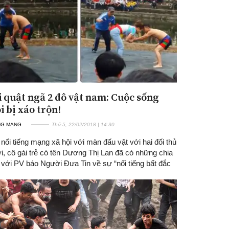
i quật ngã 2 đô vật nam: Cuộc sống
i bị xáo trộn!
NG MẠNG
Thứ 5, 22/02/2018 | 14:30
nổi tiếng mạng xã hội với màn đấu vật với hai đối thủ
i, cô gái trẻ có tên Dương Thị Lan đã có những chia
 với PV báo Người Đưa Tin về sự “nổi tiếng bất đắc