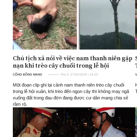
Chủ tịch xã nói về việc nam thanh niên gặp
nạn khi trèo cây chuối trong lễ hội
CỘNG ĐỒNG MẠNG
Thứ 3, 27/02/2018 | 16:23
Một đoạn clip ghi lại cảnh nam thanh niên trèo cây chuối
trong lễ hội xuân, khi trèo đến ngọn cây thì không may ngã
xuống đất trong đau đớn đang được cư dân mạng chia sẻ
rầm rộ.