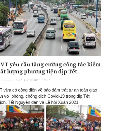
VT yêu cầu tăng cường công tác kiểm
Đăng ký tin tức mới
hất lượng phương tiện dịp Tết
Thứ 7, 12/12/2020 | 18:37
 vừa có công điện về bảo đảm trật tự an toàn giao
n với phòng, chống dịch Covid-19 trong dịp Tết
ịch, Tết Nguyên đán và Lễ hội Xuân 2021.