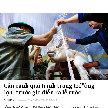
Cận cảnh quá trình trang trí "ông
lợn" trước giờ diễn ra lễ rước
SỰ KIỆN
Thứ 6, 03/02/2023 | 16:41
“Ông lợn” được đặt lên chiếc kiệu cao khoảng 1,2m tạo