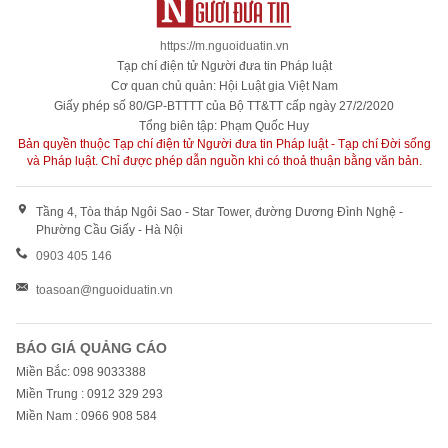
https://m.nguoiduatin.vn
Tạp chí điện tử Người đưa tin Pháp luật
Cơ quan chủ quản: Hội Luật gia Việt Nam
Giấy phép số 80/GP-BTTTT của Bộ TT&TT cấp ngày 27/2/2020
Tổng biên tập: Phạm Quốc Huy
Bản quyền thuộc Tạp chí điện tử Người đưa tin Pháp luật - Tạp chí Đời sống
và Pháp luật. Chỉ được phép dẫn nguồn khi có thoả thuận bằng văn bản.
Tầng 4, Tòa tháp Ngôi Sao - Star Tower, đường Dương Đình Nghệ -
Phường Cầu Giấy - Hà Nội
0903 405 146
toasoan@nguoiduatin.vn
BÁO GIÁ QUẢNG CÁO
Miền Bắc: 098 9033388
Miền Trung : 0912 329 293
Miền Nam : 0966 908 584