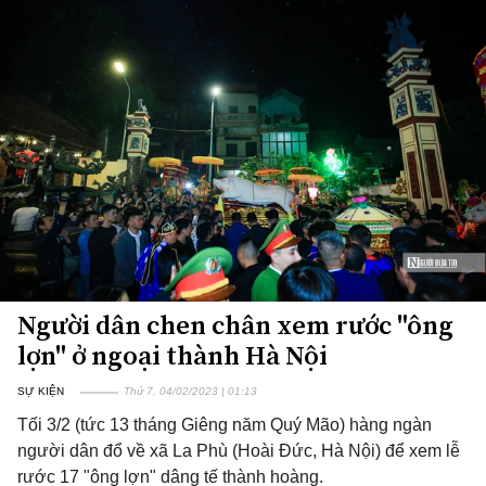
Người dân chen chân xem rước "ông
lợn" ở ngoại thành Hà Nội
SỰ KIỆN
Thứ 7, 04/02/2023 | 01:13
Tối 3/2 (tức 13 tháng Giêng năm Quý Mão) hàng ngàn
người dân đổ về xã La Phù (Hoài Đức, Hà Nội) để xem lễ
rước 17 "ông lợn" dâng tế thành hoàng.