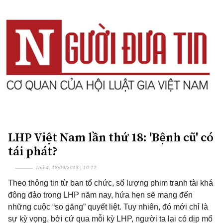
LHP Việt Nam lần thứ 18: 'Bệnh cũ' có
tái phát?
Thứ 4, 18/09/2013 | 10:12
Theo thông tin từ ban tổ chức, số lượng phim tranh tài khá
đông đảo trong LHP năm nay, hứa hẹn sẽ mang đến
những cuộc “so găng” quyết liệt. Tuy nhiên, đó mới chỉ là
sự kỳ vọng, bởi cứ qua mỗi kỳ LHP, người ta lại có dịp mổ