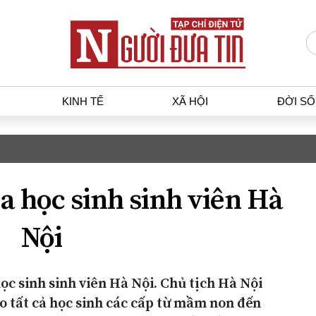
KINH TẾ
XÃ HỘI
ĐỜI S
T
KINH TẾ
XÃ HỘ
p luật
Bất động sản
Dân sin
a học sinh sinh viên Hà
gia
Tài chính - Ngân hàng
Giáo dụ
a
Kinh tế vĩ mô
Văn hoá
Nội
g dân
Hồ sơ doanh nghiệp
Môi trư
h sự
Xu hướng thị trường
Giao thô
Tiêu dùng và dư luận
ọc sinh sinh viên Hà Nội. Chủ tịch Hà Nội
Công nghệ
 tất cả học sinh các cấp từ mầm non đến