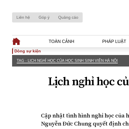
Liên hệ
Góp ý
Quảng cáo
TOÀN CẢNH
PHÁP LUẬT
Dòng sự kiện
TAG - LỊCH NGHỈ HỌC CỦA HỌC SINH SINH VIÊN HÀ NỘI
TOÀN CẢNH
PHÁP LUẬ
Tiêu điểm
Dòng chảy phá
Lịch nghỉ học củ
Chính sách
Góc nhìn luật 
Sự kiện
Hồ sơ điều tr
Đối thoại
Tiếng nói côn
Thế giới
An ninh - Hìn
Cập nhật tình hình nghỉ học của h
Nguyễn Đức Chung quyết định cho