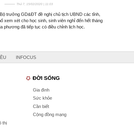
Thứ 7, 15/02/2020 | 11:03
 Bộ trưởng GD&ĐT đề nghị chủ tịch UBND các tỉnh,
ố xem xét cho học sinh, sinh viên nghỉ đến hết tháng
ịa phương đã tiếp tục có điều chỉnh lịch học.
IỀU
INFOCUS
ĐỜI SỐNG
Gia đình
Sức khỏe
Cần biết
Cộng đồng mạng
 thị