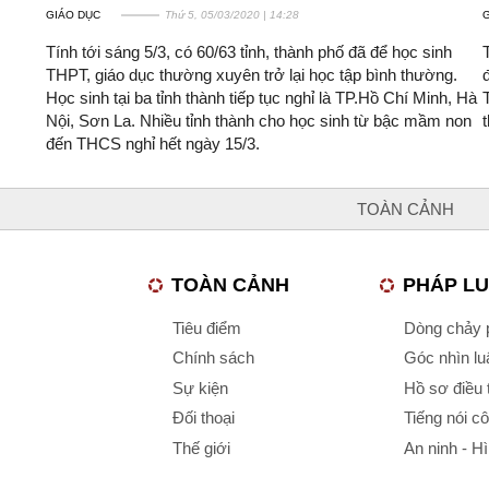
GIÁO DỤC
Thứ 5, 05/03/2020 | 14:28
Tính tới sáng 5/3, có 60/63 tỉnh, thành phố đã để học sinh
THPT, giáo dục thường xuyên trở lại học tập bình thường.
Học sinh tại ba tỉnh thành tiếp tục nghỉ là TP.Hồ Chí Minh, Hà
Nội, Sơn La. Nhiều tỉnh thành cho học sinh từ bậc mầm non
đến THCS nghỉ hết ngày 15/3.
TOÀN CẢNH
TOÀN CẢNH
PHÁP L
Tiêu điểm
Dòng chảy p
Chính sách
Góc nhìn luậ
Sự kiện
Hồ sơ điều 
Đối thoại
Tiếng nói c
Thế giới
An ninh - H