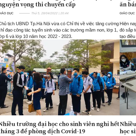
nguyện vọng thi chuyển cấp
ăn bá
GIÁO DỤC
Thứ 5, 28/04/2022 | 20:44
GIÁO DỤC
Chủ tịch UBND Tp.Hà Nội vừa có Chỉ thị về việc tăng cường
Hiện nay
chỉ đạo công tác tuyển sinh vào các trường mầm non, lớp 1,
đó sắp t
lớp 6 và lớp 10 năm học 2022 - 2023.
tạo điều
Nhiều trường đại học cho sinh viên nghỉ hết
Nhiều
tháng 3 để phòng dịch Covid-19
học s