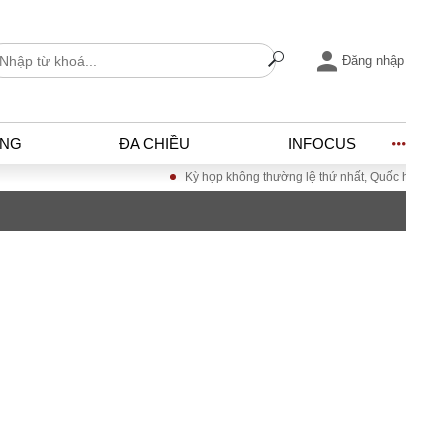
Đăng nhập
ỐNG
ĐA CHIỀU
INFOCUS
Kỳ họp không thường lệ thứ nhất, Quốc hội khóa XVI
I
ĐỜI SỐNG
h
Gia đình
c
Sức khỏe
Cần biết
ờng
Cộng đồng mạng
ng – Đô thị