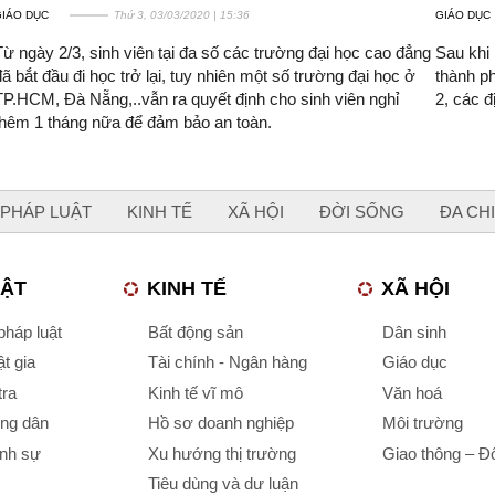
GIÁO DỤC
Thứ 3, 03/03/2020 | 15:36
GIÁO DỤC
Từ ngày 2/3, sinh viên tại đa số các trường đại học cao đẳng
Sau khi
đã bắt đầu đi học trở lại, tuy nhiên một số trường đại học ở
thành ph
TP.HCM, Đà Nẵng,..vẫn ra quyết định cho sinh viên nghỉ
2, các đ
thêm 1 tháng nữa để đảm bảo an toàn.
PHÁP LUẬT
KINH TẾ
XÃ HỘI
ĐỜI SỐNG
ĐA CH
UẬT
KINH TẾ
XÃ HỘI
háp luật
Bất động sản
Dân sinh
t gia
Tài chính - Ngân hàng
Giáo dục
tra
Kinh tế vĩ mô
Văn hoá
ông dân
Hồ sơ doanh nghiệp
Môi trường
ình sự
Xu hướng thị trường
Giao thông – Đô
Tiêu dùng và dư luận