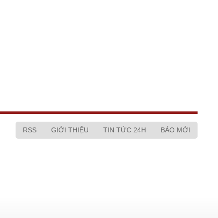
RSS
GIỚI THIỆU
TIN TỨC 24H
BÁO MỚI