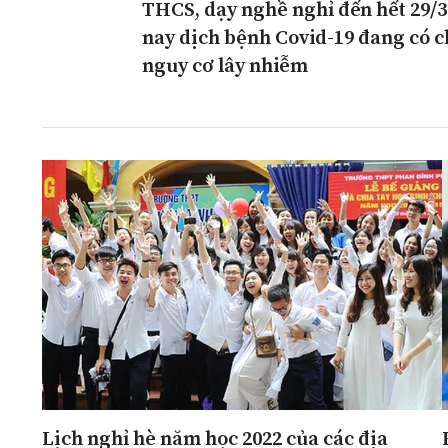
THCS, dạy nghề nghỉ đến hết 29/3
ĐA CHIỀU
INFOCUS
nay dịch bệnh Covid-19 đang có c
nguy cơ lây nhiễm
Quan điểm
Xi nhan Trái Phải
Bạn đọc viết
Lịch nghỉ hè năm học 2022 của các địa