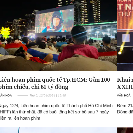
Liên hoan phim quốc tế Tp.HCM: Gần 100
Khai 
phim chiếu, chi 81 tỷ đồng
XXIII
VĂN HOÁ
Thứ 6, 12/04/2024 | 19:48
VĂN HOÁ
Ngày 12/4, Liên hoan phim quốc tế Thành phố Hồ Chí Minh
Đêm 21/
(HIFF) lần thứ nhất, đã có buổi tổng kết sơ bộ sau 7 ngày
Đồng đã 
diễn ra liên hoan phim.