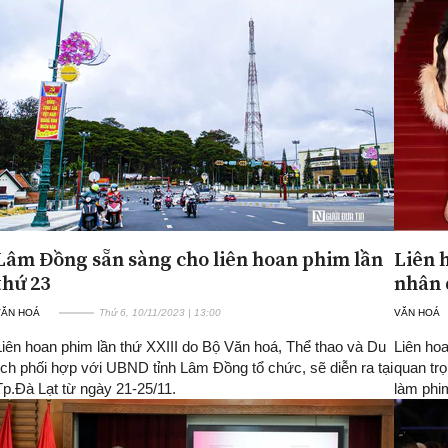
Lâm Đồng sẵn sàng cho liên hoan phim lần
Liên 
thứ 23
nhân 
VĂN HOÁ
Thứ 6, 10/11/2023 | 13:00
VĂN HOÁ
Liên hoan phim lần thứ XXIII do Bộ Văn hoá, Thể thao và Du
Liên ho
lịch phối hợp với UBND tỉnh Lâm Đồng tổ chức, sẽ diễn ra tại
quan trọ
Tp.Đà Lạt từ ngày 21-25/11.
làm phi