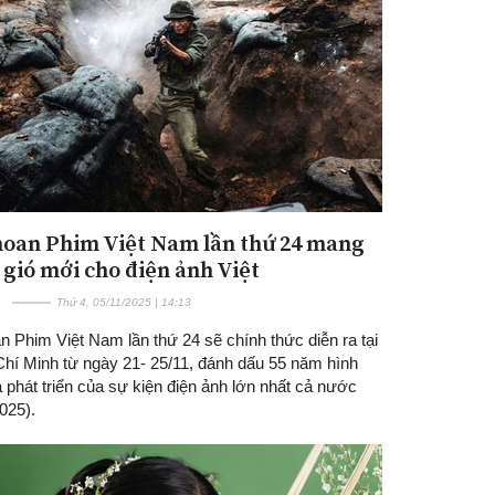
hoan Phim Việt Nam lần thứ 24 mang
Đăng ký tin tức mới
 gió mới cho điện ảnh Việt
Thứ 4, 05/11/2025 | 14:13
n Phim Việt Nam lần thứ 24 sẽ chính thức diễn ra tại
Chí Minh từ ngày 21- 25/11, đánh dấu 55 năm hình
 phát triển của sự kiện điện ảnh lớn nhất cả nước
025).