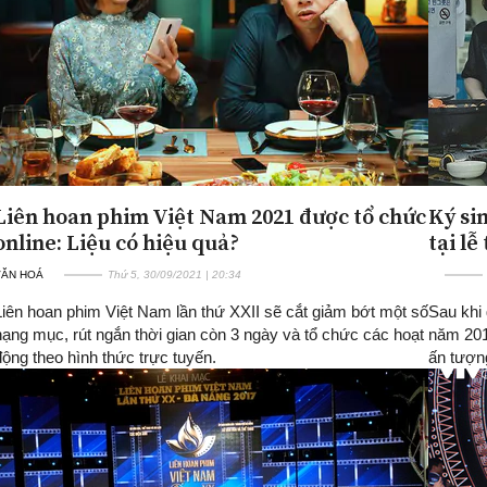
Liên hoan phim Việt Nam 2021 được tổ chức
Ký si
online: Liệu có hiệu quả?
tại lễ
VĂN HOÁ
Thứ 5, 30/09/2021 | 20:34
Liên hoan phim Việt Nam lần thứ XXII sẽ cắt giảm bớt một số
Sau khi
hạng mục, rút ngắn thời gian còn 3 ngày và tổ chức các hoạt
năm 2019
động theo hình thức trực tuyến.
ấn tượng