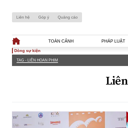
Liên hệ
Góp ý
Quảng cáo
TOÀN CẢNH
PHÁP LUẬT
Dòng sự kiện
TAG - LIÊN HOAN PHIM
TOÀN CẢNH
PHÁP LUẬ
Tiêu điểm
Dòng chảy phá
Liên
Chính sách
Góc nhìn luật 
Sự kiện
Hồ sơ điều tr
Đối thoại
Tiếng nói côn
Thế giới
An ninh - Hìn