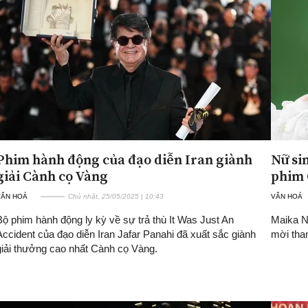
Phim hành động của đạo diễn Iran giành
Nữ si
giải Cành cọ Vàng
phim 
VĂN HOÁ
Chủ nhật, 25/05/2025 | 10:43
VĂN HOÁ
Bộ phim hành động ly kỳ về sự trả thù It Was Just An
Maika N
Accident của đạo diễn Iran Jafar Panahi đã xuất sắc giành
mời tham
giải thưởng cao nhất Cành cọ Vàng.