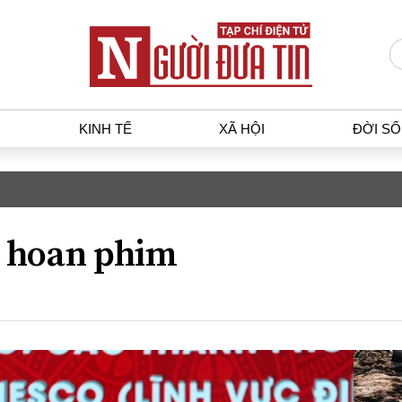
KINH TẾ
XÃ HỘI
ĐỜI S
T
KINH TẾ
XÃ HỘ
p luật
Bất động sản
Dân sin
 hoan phim
gia
Tài chính - Ngân hàng
Giáo dụ
a
Kinh tế vĩ mô
Văn hoá
g dân
Hồ sơ doanh nghiệp
Môi trư
h sự
Xu hướng thị trường
Giao thô
Tiêu dùng và dư luận
Công nghệ