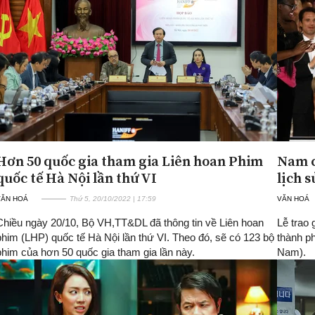
Hơn 50 quốc gia tham gia Liên hoan Phim
Nam c
quốc tế Hà Nội lần thứ VI
lịch 
VĂN HOÁ
Thứ 5, 20/10/2022 | 17:59
VĂN HOÁ
Chiều ngày 20/10, Bộ VH,TT&DL đã thông tin về Liên hoan
Lễ trao 
phim (LHP) quốc tế Hà Nội lần thứ VI. Theo đó, sẽ có 123 bộ
thành ph
phim của hơn 50 quốc gia tham gia lần này.
Nam).