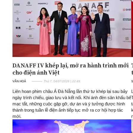
ĐA CHIỀU
INFOCUS
Quan điểm
Xi nhan Trái Phải
Bạn đọc viết
DANAFF IV khép lại, mở ra hành trình mới
cho điện ảnh Việt
VĂN HOÁ
Thứ 7, 04/07/2026 | 22:49
Liên hoan phim châu Á Đà Nẵng lần thứ tư khép lại sau bảy
ngày trình chiếu, giao lưu và kết nối. Khi ánh đèn sân khấu bế
mạc tắt, những cuộc gặp gỡ, dự án và ý tưởng được hình
thành trong tuần lễ điện ảnh tiếp tục mở ra cơ hội hợp tác
mới.