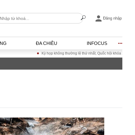
Đăng nhập
ỐNG
ĐA CHIỀU
INFOCUS
Kỳ họp không thường lệ thứ nhất, Quốc hội khóa XVI
Đưa Nghị quyết
I
ĐỜI SỐNG
h
Gia đình
c
Sức khỏe
Cần biết
ờng
Cộng đồng mạng
ng – Đô thị