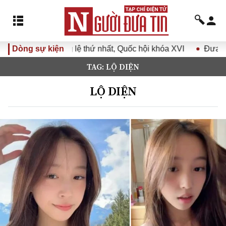
hứ nhất, Quốc hội khóa XVI
Dòng sự kiện
Đưa Nghị quyết Đại hội Đảng 
TAG: LỘ DIỆN
LỘ DIỆN