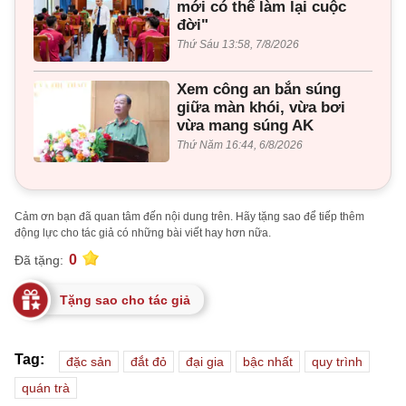
mới có thể làm lại cuộc
đời"
Thứ Sáu 13:58, 7/8/2026
Xem công an bắn súng
giữa màn khói, vừa bơi
vừa mang súng AK
Thứ Năm 16:44, 6/8/2026
Cảm ơn bạn đã quan tâm đến nội dung trên. Hãy tặng sao để tiếp thêm
động lực cho tác giả có những bài viết hay hơn nữa.
0
Đã tặng:
Tặng sao cho tác giả
Tag:
đặc sản
đắt đỏ
đại gia
bậc nhất
quy trình
quán trà