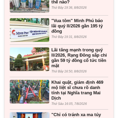
thế nào?
Thứ Bảy 19:36, 8/8/2026
"Vua tôm" Minh Phú báo
lãi quý II/2026 gần 195 tỷ
đồng
Thứ Bảy 19:31, 8/8/2026
Lãi tăng mạnh trong quý
II/2026, Rạng Đông sắp chi
gần 59 tỷ đồng cổ tức tiền
mặt
Thứ Bảy 16:50, 8/8/2026
Khai quật, giám định 469
mộ liệt sĩ chưa rõ danh
tính tại Nghĩa trang Mai
Dịch
Thứ Sáu 16:05, 7/8/2026
"Chỉ có tránh xa ma túy