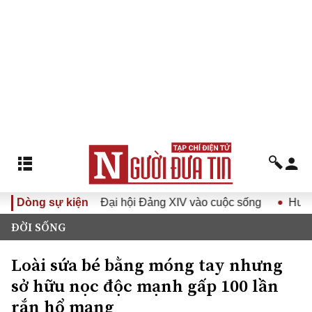
ưa Nghị quyết Đại hội Đảng XIV vào cuộc sống
Dòng sự kiện
Hướng tới
ĐỜI SỐNG
Loài sứa bé bằng móng tay nhưng
sở hữu nọc độc mạnh gấp 100 lần
rắn hổ mang