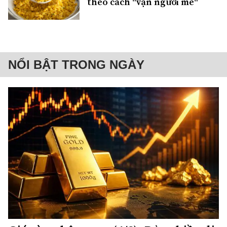
theo cách "vạn người mê"
NỔI BẬT TRONG NGÀY