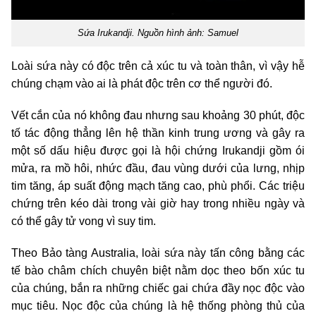
Sứa Irukandji. Nguồn hình ảnh: Samuel
Loài sứa này có độc trên cả xúc tu và toàn thân, vì vậy hễ
chúng chạm vào ai là phát độc trên cơ thể người đó.
Vết cắn của nó không đau nhưng sau khoảng 30 phút, độc
tố tác động thẳng lên hệ thần kinh trung ương và gây ra
một số dấu hiệu được gọi là hội chứng Irukandji gồm ói
mửa, ra mồ hôi, nhức đầu, đau vùng dưới của lưng, nhịp
tim tăng, áp suất động mạch tăng cao, phù phổi. Các triệu
chứng trên kéo dài trong vài giờ hay trong nhiều ngày và
có thể gây tử vong vì suy tim.
Theo Bảo tàng Australia, loài sứa này tấn công bằng các
tế bào châm chích chuyên biệt nằm dọc theo bốn xúc tu
của chúng, bắn ra những chiếc gai chứa đầy nọc độc vào
mục tiêu. Nọc độc của chúng là hệ thống phòng thủ của