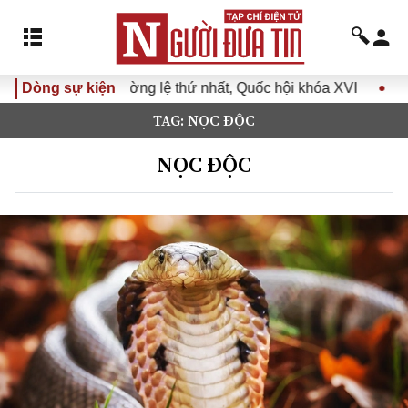
i khóa XVI
Dòng sự kiện
Đưa Nghị quyết Đại hội Đảng XIV vào cuộc số
TAG: NỌC ĐỘC
NỌC ĐỘC