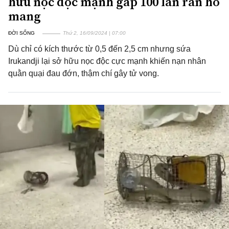
hữu nọc độc mạnh gấp 100 lần rắn hổ
mang
ĐỜI SỐNG
Thứ 2, 16/09/2024 | 07:00
Dù chỉ có kích thước từ 0,5 đến 2,5 cm nhưng sứa
Irukandji lại sở hữu nọc độc cực mạnh khiến nạn nhân
quằn quại đau đớn, thậm chí gây tử vong.