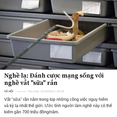
Nghề lạ: Đánh cược mạng sống với
nghề vắt "sữa" rắn
XÃ HỘI
Chủ nhật, 31/10/2021 | 20:39
Vắt "sữa" rắn nằm trong top những công việc nguy hiểm
và kỳ lạ nhất thế giới. Ước tính người làm nghề này có thể
kiếm gần 700 triệu đồng/năm.