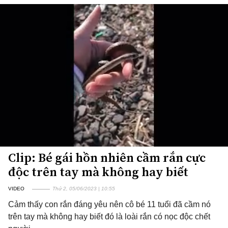
Clip: Bé gái hồn nhiên cầm rắn cực
độc trên tay mà không hay biết
VIDEO
Thứ 2, 05/06/2023 | 10:55
Cảm thấy con rắn đáng yêu nên cô bé 11 tuổi đã cầm nó
trên tay mà không hay biết đó là loài rắn có nọc độc chết