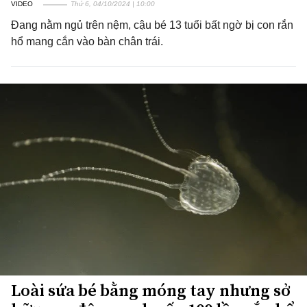
VIDEO
Thứ 6, 04/10/2024 | 10:00
Đang nằm ngủ trên nệm, cậu bé 13 tuổi bất ngờ bị con rắn
hổ mang cắn vào bàn chân trái.
Loài sứa bé bằng móng tay nhưng sở