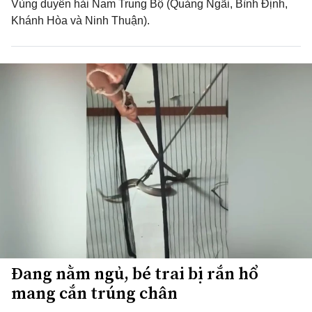
Vùng duyên hải Nam Trung Bộ (Quảng Ngãi, Bình Định,
Khánh Hòa và Ninh Thuận).
Đang nằm ngủ, bé trai bị rắn hổ
mang cắn trúng chân