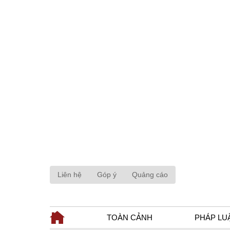
Liên hệ
Góp ý
Quảng cáo
TOÀN CẢNH
PHÁP LU