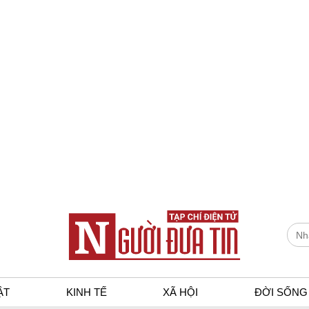
ẬT
KINH TẾ
XÃ HỘI
ĐỜI SỐNG