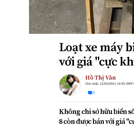
Xi nhan Trái Phải
Bạn đọc viết
Loạt xe máy b
với giá "cực 
Hồ Thị Vân
Chủ nhật, 21/02/2021 14:00 GMT
0
Không chỉ sở hữu biển s
8 còn được bán với giá "