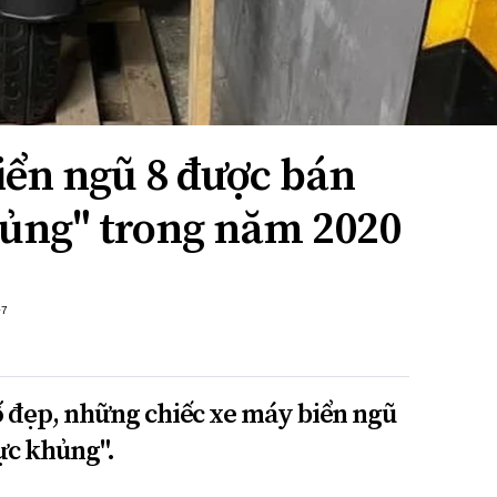
iển ngũ 8 được bán
khủng" trong năm 2020
+7
ố đẹp, những chiếc xe máy biển ngũ
cực khủng".