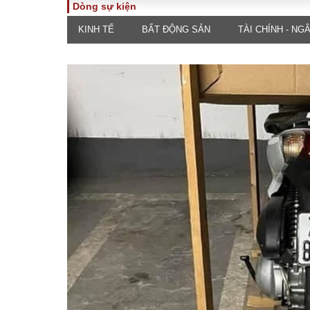
Dòng sự kiện
KINH TẾ
BẤT ĐỘNG SẢN
TÀI CHÍNH - NG
TOÀN CẢNH
PHÁP 
Tiêu điểm
Dòng ch
luật
Chính sách
Góc nhìn 
Sự kiện
Hồ sơ đi
Đối thoại
Tiếng nó
Thế giới
An ninh 
ĐA CHIỀU
INFOC
Quan điểm