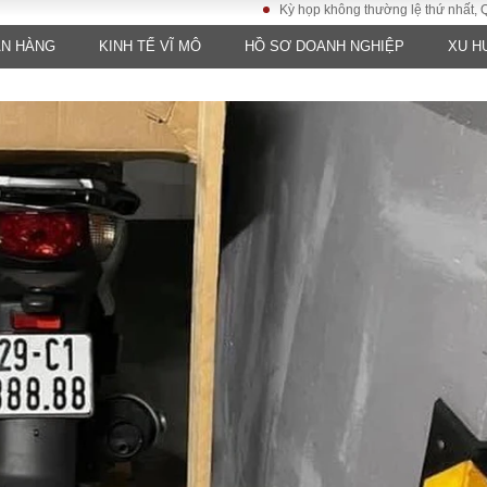
Kỳ họp không thường lệ thứ nhất, Quốc hội kh
ÂN HÀNG
KINH TẾ VĨ MÔ
HỒ SƠ DOANH NGHIỆP
XU H
LUẬT
KINH TẾ
XÃ HỘI
ảy pháp
Bất động sản
Dân sinh
Tài chính - Ngân
Giáo dục
luật gia
hàng
Văn hoá
ều tra
Kinh tế vĩ mô
Môi trườn
i công dân
Hồ sơ doanh
Giao thông
nghiệp
- Hình sự
Xu hướng thị
trường
Tiêu dùng và dư
luận
Công nghệ
US