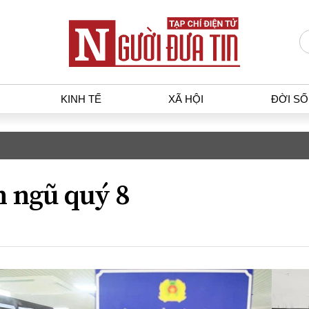
KINH TẾ
XÃ HỘI
ĐỜI S
T
KINH TẾ
XÃ HỘ
p luật
Bất động sản
Dân sin
n ngũ quý 8
gia
Tài chính - Ngân hàng
Giáo dụ
a
Kinh tế vĩ mô
Văn hoá
g dân
Hồ sơ doanh nghiệp
Môi trư
h sự
Xu hướng thị trường
Giao thô
Tiêu dùng và dư luận
Công nghệ