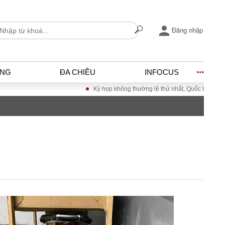
Đăng nhập
ỐNG
ĐA CHIỀU
INFOCUS
Kỳ họp không thường lệ thứ nhất, Quốc hội khóa XVI
I
ĐỜI SỐNG
h
Gia đình
c
Sức khỏe
Cần biết
ờng
Cộng đồng mạng
ng – Đô thị