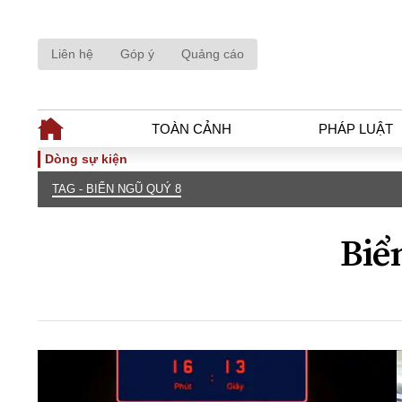
Liên hệ
Góp ý
Quảng cáo
TOÀN CẢNH
PHÁP LUẬT
Dòng sự kiện
TAG - BIỂN NGŨ QUÝ 8
TOÀN CẢNH
PHÁP LUẬ
Tiêu điểm
Dòng chảy phá
Biể
Chính sách
Góc nhìn luật 
Sự kiện
Hồ sơ điều tr
Đối thoại
Tiếng nói côn
Thế giới
An ninh - Hìn