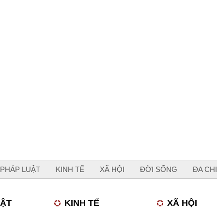
PHÁP LUẬT
KINH TẾ
XÃ HỘI
ĐỜI SỐNG
ĐA CH
UẬT
KINH TẾ
XÃ HỘI