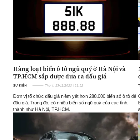
ĐA CHIỀU
INFOCUS
Quan điểm
Xi nhan Trái Phải
Bạn đọc viết
Hàng loạt biển ô tô ngũ quý ở Hà Nội và
TP.HCM sắp được đưa ra đấu giá
SỰ KIỆN
Thứ 4, 15/11/2023 | 21:52
T
Đơn vị tổ chức đấu giá niêm yết hơn 288.000 biển số ô tô để
đấu giá. Trong đó, có nhiều biển số ngũ quý của các tỉnh,
thành như Hà Nội, TP.HCM.