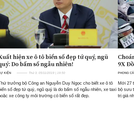
Xuất hiện xe ô tô biển số đẹp tứ quý, ngũ
Choán
quý: Do bấm số ngẫu nhiên!
9X Đồ
SỰ KIỆN
Thứ 3, 05/11/2019 | 19:50
PHONG C
Thứ trưởng bộ Công an Nguyễn Duy Ngọc cho biết xe ô tô
Mới 27 
biển số đẹp tứ quý, ngũ quý là do bấm số ngẫu nhiên, xe taxi
bộ sưu 
hoặc xe công ty môi trường có biển số rất đẹp.
trị giá n