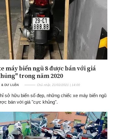
xe máy biển ngũ 8 được bán với giá
Đăng ký tin tức mới
khủng" trong năm 2020
 & DƯ LUẬN
Chủ nhật, 21/02/2021 | 14:00
hỉ sở hữu biển số đẹp, những chiếc xe máy biển ngũ
ược bán với giá "cực khủng".