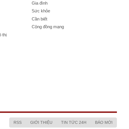
Gia đình
Sức khỏe
Cần biết
Cộng đồng mạng
 thị
RSS
GIỚI THIỆU
TIN TỨC 24H
BÁO MỚI