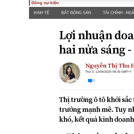
Dòng sự kiện
KINH TẾ
BẤT ĐỘNG SẢN
TÀI CHÍNH - NG
TOÀN CẢNH
PHÁP 
Tiêu điểm
Dòng ch
Lợi nhuận doa
luật
Chính sách
Góc nhìn 
Sự kiện
hai nửa sáng - 
Hồ sơ đi
Đối thoại
Tiếng nó
Thế giới
Nguyễn Thị Thu 
An ninh 
Thứ 3, 12/08/2025 08:30 GMT+7
0
Thị trường ô tô khởi sắc
trưởng mạnh mẽ. Tuy nh
khó, kết quả kinh doanh
ĐA CHIỀU
INFOC
Quan điểm