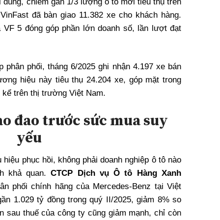
i dùng, chiếm gần 1/3 lượng ô tô mới tiêu thụ trên
, VinFast đã bàn giao 11.382 xe cho khách hàng.
 VF 5 đóng góp phần lớn doanh số, lần lượt đạt
phân phối, tháng 6/2025 ghi nhận 4.197 xe bán
ơng hiệu này tiêu thụ 24.204 xe, góp mặt trong
kể trên thị trường Việt Nam.
o đao trước sức mua suy
yếu
u hiệu phục hồi, không phải doanh nghiệp ô tô nào
nh khả quan.
CTCP Dịch vụ Ô tô Hàng Xanh
hân phối chính hãng của Mercedes-Benz tại Việt
ần 1.029 tỷ đồng trong quý II/2025, giảm 8% so
n sau thuế của công ty cũng giảm mạnh, chỉ còn