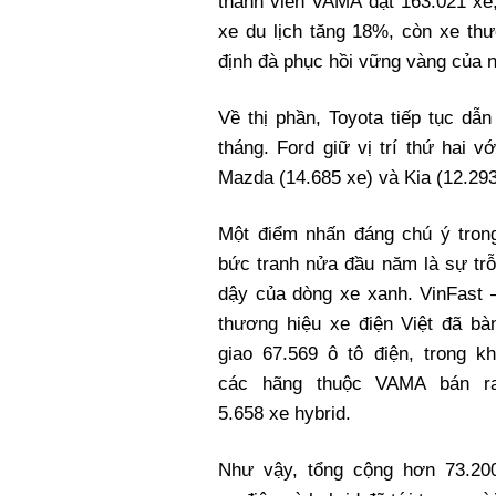
thành viên VAMA đạt 163.021 xe
xe du lịch tăng 18%, còn xe t
định đà phục hồi vững vàng của 
Về thị phần, Toyota tiếp tục dẫ
tháng. Ford giữ vị trí thứ hai v
Mazda (14.685 xe) và Kia (12.293
Một điểm nhấn đáng chú ý tron
bức tranh nửa đầu năm là sự trỗ
dậy của dòng xe xanh. VinFast 
thương hiệu xe điện Việt đã bà
giao 67.569 ô tô điện, trong kh
các hãng thuộc VAMA bán r
5.658 xe hybrid.
Như vậy, tổng cộng hơn 73.20