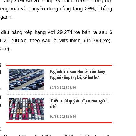
, tăng 21% so với cùng kỳ năm trước. Trong đó,
hương mại và chuyên dụng cùng tăng 28%, khẳng
ngành.
n đầu bảng xếp hạng với 29.274 xe bán ra sau 6
ới 21.700 xe, theo sau là Mitsubishi (15.793 xe),
 xe).
g
Ngành ô tô sau chu kỳ trầm lắng:
i
Người vững tay lái, kẻ hụt hơi
–
13/05/2025 08:00
n
i
Thêm một quý ảm đạm của ngành
a
ô tô
07/08/2024 18:56
0