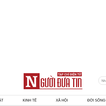
ẬT
KINH TẾ
XÃ HỘI
ĐỜI SỐNG