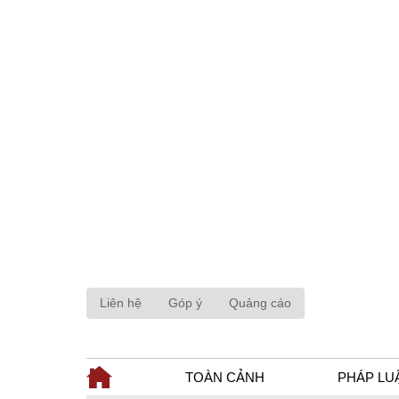
Liên hệ
Góp ý
Quảng cáo
TOÀN CẢNH
PHÁP LU