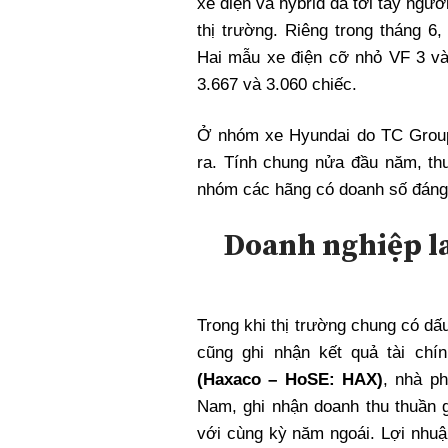
xe điện và hybrid đã tới tay ngườ
thị trường. Riêng trong tháng 6
Hai mẫu xe điện cỡ nhỏ VF 3 và
3.667 và 3.060 chiếc.
Ở nhóm xe Hyundai do TC Group 
ra. Tính chung nửa đầu năm, thư
nhóm các hãng có doanh số đáng 
Doanh nghiệp la
Trong khi thị trường chung có dấ
cũng ghi nhận kết quả tài chí
(Haxaco – HoSE: HAX)
, nhà p
Nam, ghi nhận doanh thu thuần g
với cùng kỳ năm ngoái. Lợi nhuậ