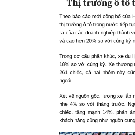
Thị trường ô tô 
Xi nhan Trái Phải
Bạn đọc viết
Theo báo cáo mới công bố của H
thị trường
ô tô
trong nước tiếp tụ
ra của các doanh nghiệp thành v
và cao hơn 20% so với cùng kỳ 
Trong cơ cấu phân khúc, xe du lị
18% so với cùng kỳ. Xe thương 
261 chiếc, cả hai nhóm này cũ
ngoái.
Xét về nguồn gốc, lượng xe lắp r
nhẹ 4% so với tháng trước. Ng
chiếc, tăng mạnh 14%, phản á
khách hàng cũng như nguồn cung 