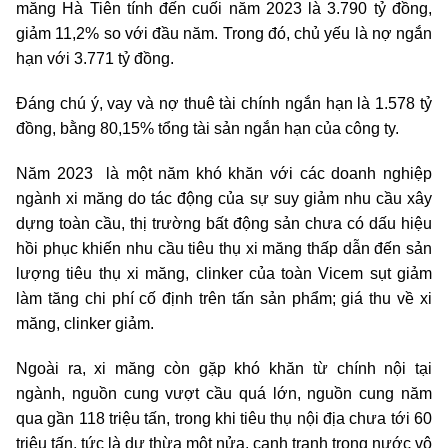
măng Hà Tiên tính đến cuối năm 2023 là 3.790 tỷ đồng,
giảm 11,2% so với đầu năm. Trong đó, chủ yếu là nợ ngắn
hạn với 3.771 tỷ đồng.
Đáng chú ý, vay và nợ thuê tài chính ngắn hạn là 1.578 tỷ
đồng, bằng 80,15% tổng tài sản ngắn hạn của công ty.
Năm 2023 là một năm khó khăn với các doanh nghiệp
ngành xi măng do tác động của sự suy giảm nhu cầu xây
dựng toàn cầu, thị trường bất động sản chưa có dấu hiệu
hồi phục khiến nhu cầu tiêu thụ xi măng thấp dẫn đến sản
lượng tiêu thụ xi măng, clinker của toàn Vicem sụt giảm
làm tăng chi phí cố định trên tấn sản phẩm; giá thu về xi
măng, clinker giảm.
Ngoài ra, xi măng còn gặp khó khăn từ chính nội tại
ngành, nguồn cung vượt cầu quá lớn, nguồn cung năm
qua gần 118 triệu tấn, trong khi tiêu thụ nội địa chưa tới 60
triệu tấn, tức là dư thừa một nửa, cạnh tranh trong nước vô