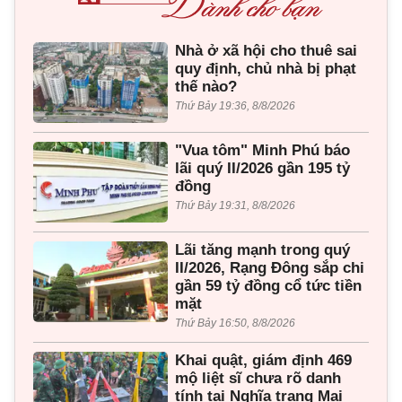
Nhà ở xã hội cho thuê sai
quy định, chủ nhà bị phạt
thế nào?
Thứ Bảy 19:36, 8/8/2026
"Vua tôm" Minh Phú báo
lãi quý II/2026 gần 195 tỷ
đồng
Thứ Bảy 19:31, 8/8/2026
Lãi tăng mạnh trong quý
II/2026, Rạng Đông sắp chi
gần 59 tỷ đồng cổ tức tiền
mặt
Thứ Bảy 16:50, 8/8/2026
Khai quật, giám định 469
mộ liệt sĩ chưa rõ danh
tính tại Nghĩa trang Mai