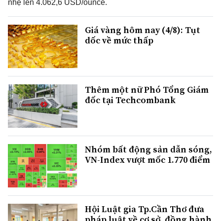
nhẹ lên 4.062,6 USD/ounce.
Giá vàng hôm nay (4/8): Tụt
dốc về mức thấp
Thêm một nữ Phó Tổng Giám
đốc tại Techcombank
Nhóm bất động sản dẫn sóng,
VN-Index vượt mốc 1.770 điểm
Hội Luật gia Tp.Cần Thơ đưa
pháp luật về cơ sở, đồng hành