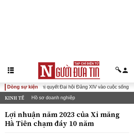
I
Dòng sự kiện
Đưa Nghị quyết Đại hội Đảng XIV vào cuộc sống
Hư
KINH TẾ
Hồ sơ doanh nghiệp
Lợi nhuận năm 2023 của Xi măng
Hà Tiên chạm đáy 10 năm