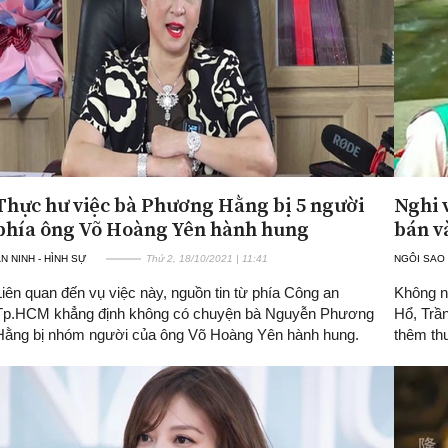
Thực hư việc bà Phương Hằng bị 5 người
Nghi 
phía ông Võ Hoàng Yên hành hung
bán v
N NINH - HÌNH SỰ
Thứ 2, 18/10/2021 | 11:41
NGÔI SAO
Liên quan đến vụ việc này, nguồn tin từ phía Công an
Không n
Tp.HCM khẳng định không có chuyện bà Nguyễn Phương
Hổ, Trầ
Hằng bị nhóm người của ông Võ Hoàng Yên hành hung.
thêm th