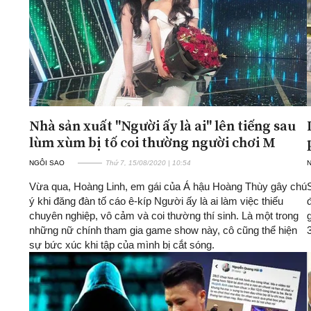
Nhà sản xuất "Người ấy là ai" lên tiếng sau
lùm xùm bị tố coi thường người chơi M
NGÔI SAO
Thứ 7, 15/08/2020 | 10:54
Vừa qua, Hoàng Linh, em gái của Á hậu Hoàng Thùy gây chú
ý khi đăng đàn tố cáo ê-kíp Người ấy là ai làm việc thiếu
chuyên nghiệp, vô cảm và coi thường thí sinh. Là một trong
những nữ chính tham gia game show này, cô cũng thể hiện
sự bức xúc khi tập của mình bị cắt sóng.