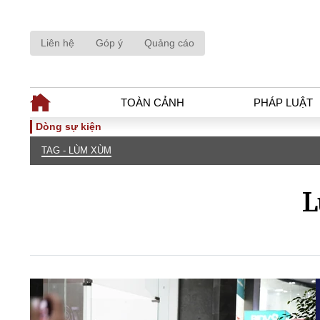
Liên hệ
Góp ý
Quảng cáo
TOÀN CẢNH
PHÁP LUẬT
Dòng sự kiện
TAG - LÙM XÙM
TOÀN CẢNH
PHÁP LUẬ
Tiêu điểm
Dòng chảy phá
L
Chính sách
Góc nhìn luật 
Sự kiện
Hồ sơ điều tr
Đối thoại
Tiếng nói côn
Thế giới
An ninh - Hìn