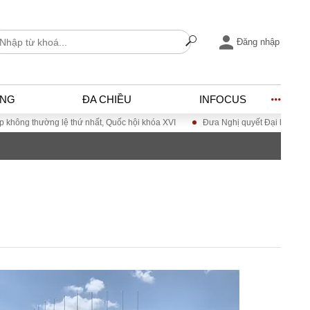
Đăng nhập
ỐNG
ĐA CHIỀU
INFOCUS
thứ nhất, Quốc hội khóa XVI
Đưa Nghị quyết Đại hội Đảng XIV vào cuộc sốn
I
ĐỜI SỐNG
h
Gia đình
c
Sức khỏe
Cần biết
ờng
Cộng đồng mạng
ng – Đô thị