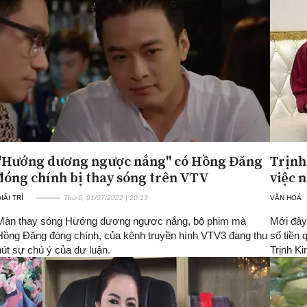
"Hướng dương ngược nắng" có Hồng Đăng
Trịnh
đóng chính bị thay sóng trên VTV
việc 
IẢI TRÍ
Thứ 6, 01/07/2022 | 20:13
VĂN HOÁ
Màn thay sóng Hướng dương ngược nắng, bộ phim mà
Mới đây 
Hồng Đăng đóng chính, của kênh truyền hình VTV3 đang thu
số tiền
hút sự chú ý của dư luận.
Trịnh Ki