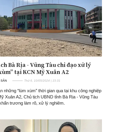
ịch Bà Rịa - Vũng Tàu chỉ đạo xử lý
Đăng ký tin tức mới
xùm” tại KCN Mỹ Xuân A2
 SẢN
Thứ 6, 10/05/2024 | 15:31
n những “lùm xùm” thời gian qua tại khu công nghiệp
ỹ Xuân A2, Chủ tịch UBND tỉnh Bà Rịa - Vũng Tàu
khẩn trương làm rõ, xử lý nghiêm.