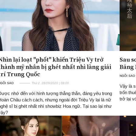
Nhìn lại loạt "phốt" khiến Triệu Vy trở
Sau s
thành mỹ nhân bị ghét nhất nhì làng giải
Băng 
trí Trung Quốc
NGÔI SAO
NGÔI SAO
Thứ 2, 28/09/2020 | 08:00
Vậy là s
trốn th
Được nhớ đến với hình tượng thẳng thắn, đáng yêu trong
trở lại 
Hoàn Châu cách cách, nhưng ngoài đời Triệu Vy lại là nữ
nghệ sĩ bị ghét nhất nhì showbiz Hoa ngữ. Tại sao lại như
vậy?