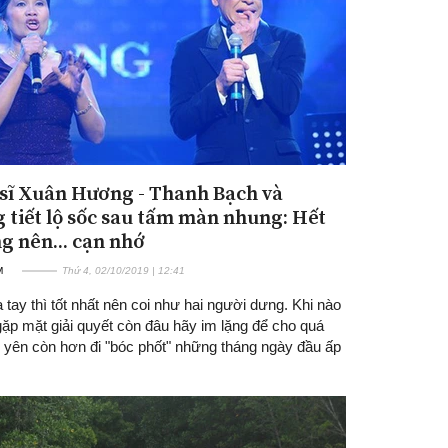
sĩ Xuân Hương - Thanh Bạch và
 tiết lộ sốc sau tấm màn nhung: Hết
g nên... cạn nhớ
M
Thứ 4, 02/10/2019 | 12:41
 tay thì tốt nhất nên coi như hai người dưng. Khi nào
gặp mặt giải quyết còn đâu hãy im lặng để cho quá
 yên còn hơn đi "bóc phốt" những tháng ngày đầu ấp