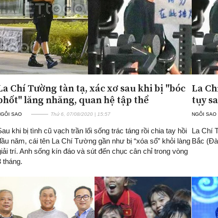
La Chí Tường tàn tạ, xác xơ sau khi bị "bóc
La Ch
phốt" lăng nhăng, quan hệ tập thể
tụy sa
NGÔI SAO
Thứ 6, 07/08/2020 | 15:57
NGÔI SAO
Sau khi bị tình cũ vạch trần lối sống trác táng rồi chia tay hồi
La Chí 
đầu năm, cái tên La Chí Tường gần như bị “xóa sổ” khỏi làng
Bắc (Đài
giải trí. Anh sống kín đáo và sút đến chục cân chỉ trong vòng
3 tháng.