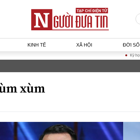
KINH TẾ
XÃ HỘI
ĐỜI S
Kỳ họp không thường lệ 
T
KINH TẾ
XÃ HỘ
p luật
Bất động sản
Dân sin
ùm xùm
gia
Tài chính - Ngân hàng
Giáo dụ
a
Kinh tế vĩ mô
Văn hoá
g dân
Hồ sơ doanh nghiệp
Môi trư
h sự
Xu hướng thị trường
Giao thô
Tiêu dùng và dư luận
Công nghệ