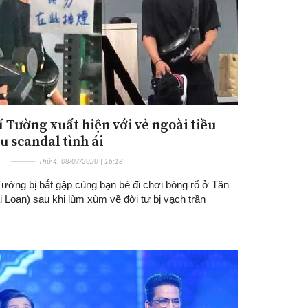
í Tường xuất hiện với vẻ ngoài tiều
u scandal tình ái
Thứ 4, 08/07/2020 | 16:18
Tường bị bắt gặp cùng bạn bè đi chơi bóng rổ ở Tân
 Loan) sau khi lùm xùm về đời tư bị vạch trần