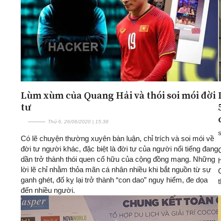
Lùm xùm của Quang Hải và thói soi mói đời
tư
Thứ 6, 26/06/2020 | 15:38
Có lẽ chuyện thường xuyên bàn luận, chỉ trích và soi mói về
đời tư người khác, đặc biệt là đời tư của người nổi tiếng đang
dần trở thành thói quen cố hữu của cộng đồng mạng. Những
lời lẽ chỉ nhằm thỏa mãn cá nhân nhiều khi bắt nguồn từ sự
ganh ghét, đố kỵ lại trở thành “con dao” nguy hiểm, đe dọa
đến nhiều người.