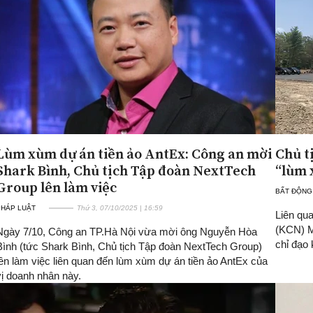
Lùm xùm dự án tiền ảo AntEx: Công an mời
Chủ t
Shark Bình, Chủ tịch Tập đoàn NextTech
“lùm 
Group lên làm việc
BẤT ĐỘNG
PHÁP LUẬT
Thứ 3, 07/10/2025 | 16:59
Liên qua
(KCN) M
Ngày 7/10, Công an TP.Hà Nội vừa mời ông Nguyễn Hòa
chỉ đạo 
Bình (tức Shark Bình, Chủ tịch Tập đoàn NextTech Group)
lên làm việc liên quan đến lùm xùm dự án tiền ảo AntEx của
vị doanh nhân này.