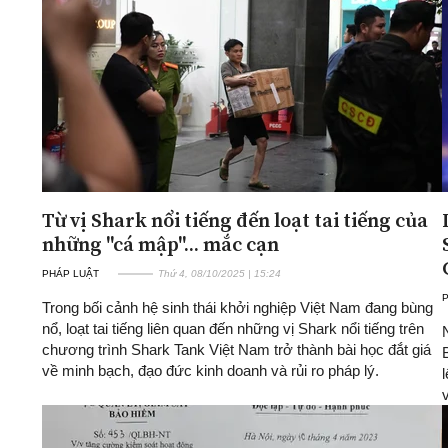
ĐA CHIỀU
INFOCUS
Quan điểm
Xi nhan Trái Phải
Bạn đọc viết
Từ vị Shark nổi tiếng đến loạt tai tiếng của
những "cá mập"... mắc cạn
PHÁP LUẬT
Thứ 4, 08/10/2025 | 15:24
Trong bối cảnh hệ sinh thái khởi nghiệp Việt Nam đang bùng
nổ, loạt tai tiếng liên quan đến những vị Shark nổi tiếng trên
chương trình Shark Tank Việt Nam trở thành bài học đắt giá
về minh bạch, đạo đức kinh doanh và rủi ro pháp lý.