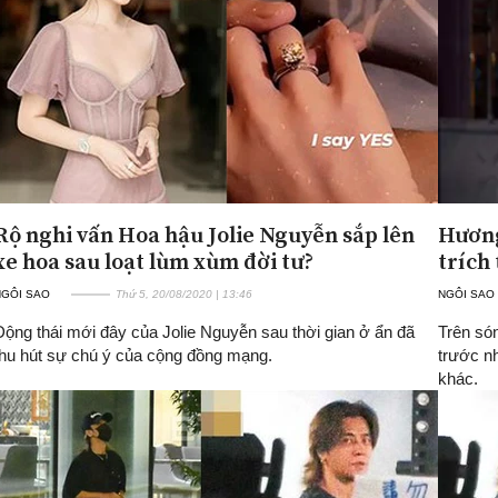
Rộ nghi vấn Hoa hậu Jolie Nguyễn sắp lên
Hương
xe hoa sau loạt lùm xùm đời tư?
trích
NGÔI SAO
Thứ 5, 20/08/2020 | 13:46
NGÔI SAO
Động thái mới đây của Jolie Nguyễn sau thời gian ở ẩn đã
Trên són
thu hút sự chú ý của cộng đồng mạng.
trước nh
khác.