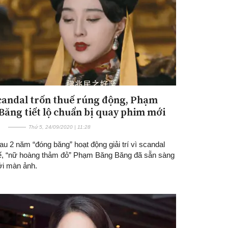
candal trốn thuế rúng động, Phạm
Băng tiết lộ chuẩn bị quay phim mới
Thứ 5, 24/09/2020 | 11:28
au 2 năm “đóng băng” hoạt động giải trí vì scandal
uế, “nữ hoàng thảm đỏ” Phạm Băng Băng đã sẵn sàng
với màn ảnh.