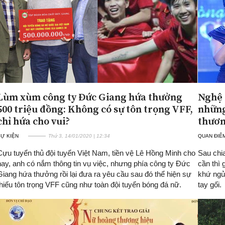
Lùm xùm công ty Đức Giang hứa thưởng
Nghệ 
500 triệu đồng: Không có sự tôn trọng VFF,
những
chỉ hứa cho vui?
thươn
SỰ KIỆN
Thứ 3, 14/01/2020 | 12:34
QUAN ĐIỂ
Cựu tuyển thủ đội tuyển Việt Nam, tiền vệ Lê Hồng Minh cho
Sau chia
hay, anh có nắm thông tin vụ việc, nhưng phía công ty Đức
cần thì 
Giang hứa thưởng rồi lại đưa ra yêu cầu sau đó thể hiện sự
khứ ngủ
thiếu tôn trọng VFF cũng như toàn đội tuyển bóng đá nữ.
tay gối.