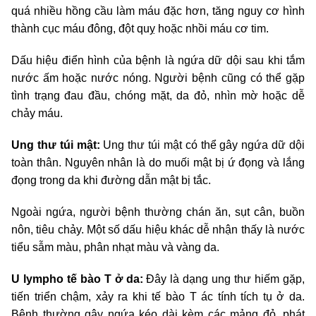
quá nhiều hồng cầu làm máu đặc hơn, tăng nguy cơ hình
thành cục máu đông, đột quỵ hoặc nhồi máu cơ tim.
Dấu hiệu điển hình của bệnh là ngứa dữ dội sau khi tắm
nước ấm hoặc nước nóng. Người bệnh cũng có thể gặp
tình trạng đau đầu, chóng mặt, da đỏ, nhìn mờ hoặc dễ
chảy máu.
Ung thư túi mật:
Ung thư túi mật có thể gây ngứa dữ dội
toàn thân. Nguyên nhân là do muối mật bị ứ đọng và lắng
đọng trong da khi đường dẫn mật bị tắc.
Ngoài ngứa, người bệnh thường chán ăn, sụt cân, buồn
nôn, tiêu chảy. Một số dấu hiệu khác dễ nhận thấy là nước
tiểu sẫm màu, phân nhạt màu và vàng da.
U lympho tế bào T ở da:
Đây là dạng ung thư hiếm gặp,
tiến triển chậm, xảy ra khi tế bào T ác tính tích tụ ở da.
Bệnh thường gây ngứa kéo dài kèm các mảng đỏ, phát