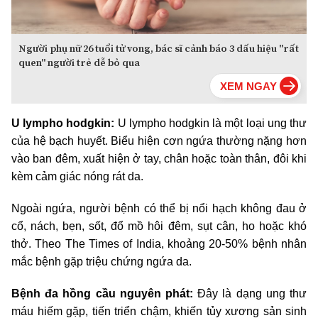
Người phụ nữ 26 tuổi tử vong, bác sĩ cảnh báo 3 dấu hiệu "rất
quen" người trẻ dễ bỏ qua
U lympho hodgkin:
U lympho hodgkin là một loại ung thư
của hệ bạch huyết. Biểu hiện cơn ngứa thường nặng hơn
vào ban đêm, xuất hiện ở tay, chân hoặc toàn thân, đôi khi
kèm cảm giác nóng rát da.
Ngoài ngứa, người bệnh có thể bị nổi hạch không đau ở
cổ, nách, bẹn, sốt, đổ mồ hôi đêm, sụt cân, ho hoặc khó
thở. Theo The Times of India, khoảng 20-50% bệnh nhân
mắc bệnh gặp triệu chứng ngứa da.
Bệnh đa hồng cầu nguyên phát:
Đây là dạng ung thư
máu hiếm gặp, tiến triển chậm, khiến tủy xương sản sinh