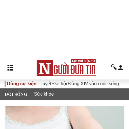
Đưa Nghị quyết Đại hội Đảng XIV vào cuộc sống
Dòng sự kiện
Hướng tớ
ĐỜI SỐNG
Sức khỏe