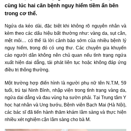
cùng lúc hai căn bệnh nguy hiểm tiềm ẩn bên
trong cơ thể.
Ngứa da kéo dài, đặc biệt khi không rõ nguyên nhân và
kèm theo các dấu hiệu bất thường như: vàng da, sụt cân,
mệt mỏi… có thể là lời cảnh báo sớm của nhiều bệnh lý
nguy hiểm, trong đó có ung thư. Các chuyên gia khuyến
cáo người dân không nên chủ quan nếu tình trạng ngứa
xuất hiện dai dẳng, tái phát liên tục hoặc không đáp ứng
điều trị thông thường.
Một trường hợp điển hình là người phụ nữ tên N.T.M, 59
tuổi, trú tại Ninh Bình, nhập viện trong tình trạng vàng da,
ngứa dai dẳng và đau vùng hạ sườn phải. Tại Trung tâm Y
học hạt nhân và Ung bướu, Bệnh viện Bạch Mai (Hà Nội),
các bác sĩ đã tiến hành thăm khám lâm sàng và thực hiện
nhiều xét nghiệm cận lâm sàng cho bà M.