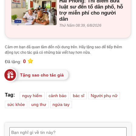
Hải Phòng: Thí điểm đưa
luật sư đến tổ dân phố, hỗ
trợ miễn phí cho người
dân
Thứ Năm 08:39, 6/8/2026
Cảm ơn bạn đã quan tâm đến nội dung trên. Hãy tặng sao để tiếp thêm
động lực cho tác giả có những bài viết hay hơn nữa.
0
Đã tặng:
Tặng sao cho tác giả
Tag:
nguy hiểm
cảnh báo
bác sĩ
Người phụ nữ
sức khỏe
ung thư
ngứa tay