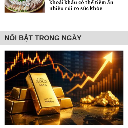
khoái khẩu có thể tiềm ẩn
nhiều rủi ro sức khỏe
NỔI BẬT TRONG NGÀY