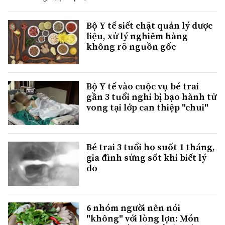
Bộ Y tế siết chặt quản lý dược
liệu, xử lý nghiêm hàng
không rõ nguồn gốc
Bộ Y tế vào cuộc vụ bé trai
gần 3 tuổi nghi bị bạo hành tử
vong tại lớp can thiệp "chui"
Bé trai 3 tuổi ho suốt 1 tháng,
gia đình sửng sốt khi biết lý
do
6 nhóm người nên nói
"không" với lòng lợn: Món