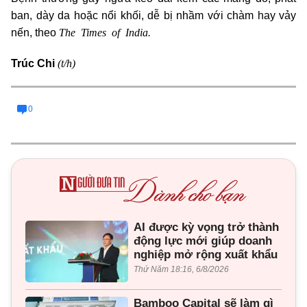
ban, dày da hoặc nổi khối, dễ bị nhầm với chàm hay vảy
The Times of India.
nến, theo
(t/h)
Trúc Chi
0
AI được kỳ vọng trở thành
động lực mới giúp doanh
nghiệp mở rộng xuất khẩu
Thứ Năm 18:16, 6/8/2026
Bamboo Capital sẽ làm gì