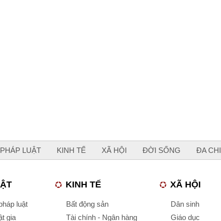
PHÁP LUẬT
KINH TẾ
XÃ HỘI
ĐỜI SỐNG
ĐA CH
UẬT
KINH TẾ
XÃ HỘI
háp luật
Bất động sản
Dân sinh
t gia
Tài chính - Ngân hàng
Giáo dục