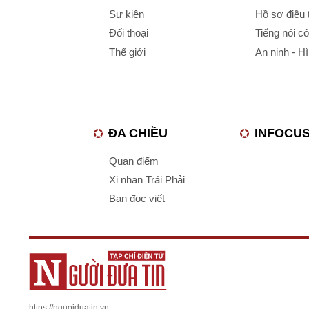
Sự kiện
Hồ sơ điều 
Đối thoại
Tiếng nói c
Thế giới
An ninh - H
ĐA CHIỀU
INFOCU
Quan điểm
Xi nhan Trái Phải
Bạn đọc viết
https://nguoiduatin.vn