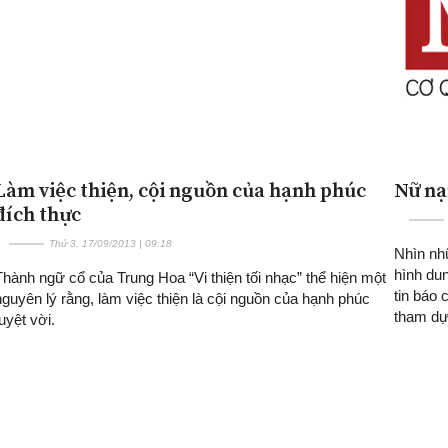
Làm việc thiện, cội nguồn của hạnh phúc
Nữ nạ
đích thực
Thứ 3, 17/09/2013 | 09:18
Nhìn nhữ
hình dun
Thành ngữ cổ của Trung Hoa “Vi thiện tối nhạc” thể hiện một
tin báo 
nguyên lý rằng, làm việc thiện là cội nguồn của hạnh phúc
tham dự
tuyệt vời.