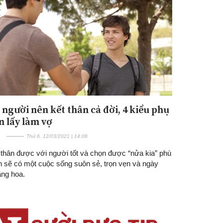
 người nên kết thân cả đời, 4 kiểu phụ
Đăng ký tin tức mới
n lấy làm vợ
Thứ 6, 12/03/2021 | 14:08
 thân được với người tốt và chọn được “nửa kia” phù
n sẽ có một cuộc sống suôn sẻ, trọn vẹn và ngày
ăng hoa.