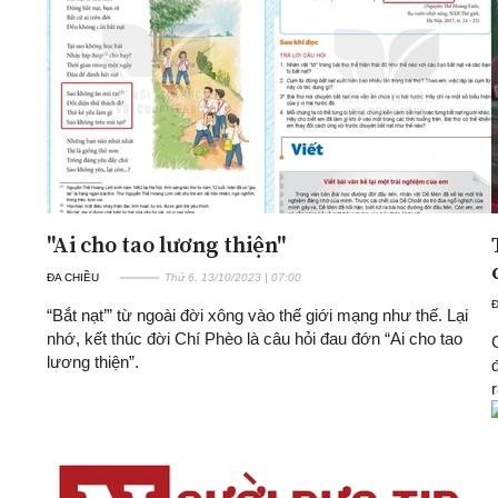
ĐA CHIỀU
INFOCUS
Quan điểm
Xi nhan Trái Phải
Bạn đọc viết
"Ai cho tao lương thiện"
ĐA CHIỀU
Thứ 6, 13/10/2023 | 07:00
“Bắt nạt’” từ ngoài đời xông vào thế giới mạng như thế. Lại
nhớ, kết thúc đời Chí Phèo là câu hỏi đau đớn “Ai cho tao
lương thiện”.