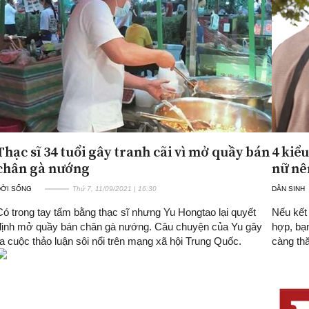
Thạc sĩ 34 tuổi gây tranh cãi vì mở quầy bán
4 kiểu
chân gà nướng
nữ nê
ĐỜI SỐNG
Thứ 7, 11/09/2021 | 16:30
DÂN SINH
Có trong tay tấm bằng thạc sĩ nhưng Yu Hongtao lại quyết
Nếu kết
định mở quầy bán chân gà nướng. Câu chuyện của Yu gây
hợp, bạ
ra cuộc thảo luận sôi nổi trên mạng xã hội Trung Quốc.
càng th