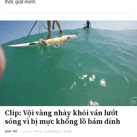
thốt, giật mình.
Clip: Vội vàng nhảy khỏi ván lướt
sóng vì bị mực khổng lồ bám dính
GIẢI TRÍ
Thứ 6, 21/05/2021 | 16:58