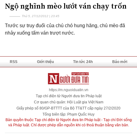
Ngộ nghĩnh mèo lướt ván chạy trốn
Thứ 5, 27/12/2012 | 23:45
Trước sự truy đuổi của chú chó hung hăng, chú mèo đã
nhảy xuống tấm ván trượt nước.
RSS
Giới thiệu
Tin tức 24h
Báo mới
https://m.nguoiduatin.vn
Tạp chí điện tử Người đưa tin Pháp luật
Cơ quan chủ quản: Hội Luật gia Việt Nam
Giấy phép số 80/GP-BTTTT của Bộ TT&TT cấp ngày 27/2/2020
Tổng biên tập: Phạm Quốc Huy
Bản quyền thuộc Tạp chí điện tử Người đưa tin Pháp luật - Tạp chí Đời sống
và Pháp luật. Chỉ được phép dẫn nguồn khi có thoả thuận bằng văn bản.