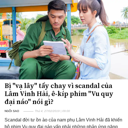
Bị "vạ lây" tẩy chay vì scandal của
Lâm Vinh Hải, ê-kíp phim "Vu quy
đại náo" nói gì?
NGÔI SAO
Thứ 4, 27/02/2019 | 09:00
Scandal đời tư ồn ào của nam phụ Lâm Vinh Hải đã khiến
bộ phim Vu quy đại náo vấp phải những phản ứng nặng