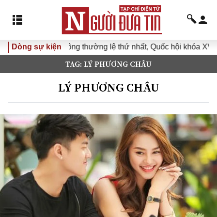
Kỳ họp không thường lệ thứ nhất, Quốc hội khóa XVI
Dòng sự kiện
Đưa 
TAG: LÝ PHƯƠNG CHÂU
LÝ PHƯƠNG CHÂU