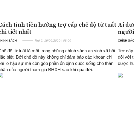
Cách tính tiền hưởng trợ cấp chế độ tử tuất
Ai đư
chi tiết nhất
người
CHÍNH SÁCH
Thứ 6, 19/06/2020 | 08:00
CHÍNH SÁ
Chế độ tử tuất là một trong những chính sách an sinh xã hội
Trợ cấp 
đặc biệt. Bởi chế độ này không chỉ đảm bảo các khoản chi
đối với 
phí lo hậu sự mà còn góp phần ổn định cuộc sống cho thân
được hưở
nhân của người tham gia BHXH sau khi qua đời.