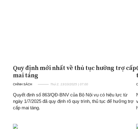
ĐA CHIỀU
INFOCUS
Quan điểm
Xi nhan Trái Phải
Bạn đọc viết
Quy định mới nhất về thủ tục hưởng trợ cấp
mai táng
CHÍNH SÁCH
Thứ 2, 13/10/2025 | 07:00
Quyết định số 863/QĐ-BNV của Bộ Nội vụ có hiệu lực từ
ngày 1/7/2025 đã quy định rõ quy trình, thủ tục để hưởng trợ
cấp mai táng.