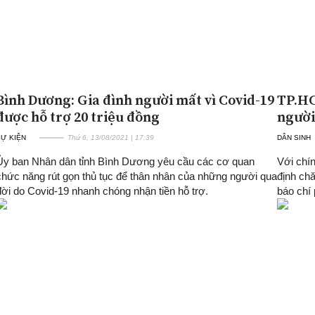
Bình Dương: Gia đình người mất vì Covid-19
TP.HC
được hỗ trợ 20 triệu đồng
người
SỰ KIỆN
Thứ 6, 13/08/2021 | 17:39
DÂN SINH
Ủy ban Nhân dân tỉnh Bình Dương yêu cầu các cơ quan
Với chí
chức năng rút gọn thủ tục để thân nhân của những người qua
định chă
đời do Covid-19 nhanh chóng nhận tiền hỗ trợ.
báo chí