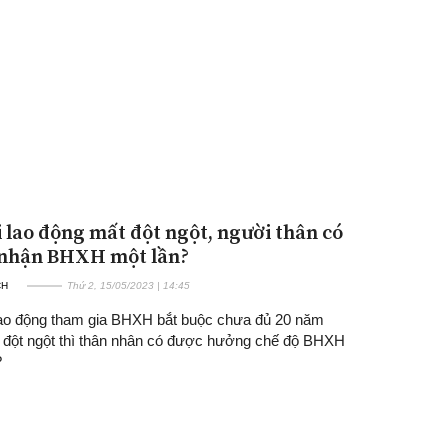
 lao động mất đột ngột, người thân có
nhận BHXH một lần?
CH
Thứ 2, 15/05/2023 | 14:45
ao động tham gia BHXH bắt buộc chưa đủ 20 năm
 đột ngột thì thân nhân có được hưởng chế độ BHXH
?