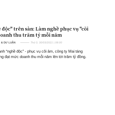
 độc" trên sàn: Làm nghề phục vụ "cõi
doanh thu trăm tỷ mỗi năm
 & DƯ LUẬN
Thứ 3, 30/03/2021 | 08:00
nh “nghề độc” - phục vụ cõi âm, công ty Mai táng
ng đạt mức doanh thu mỗi năm lên tới trăm tỷ đồng.