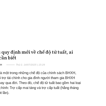
 quy định mới về chế độ tử tuất, ai
Đăng ký tin tức mới
cần biết
CH
Thứ 2, 14/07/2025 | 15:29
 là một trong những chế độ của chính sách BHXH,
 trợ tài chính cho gia đình người tham gia BHXH
y qua đời. Theo đó, chế độ tử tuất bao gồm hai loại
chính: Trợ cấp mai táng và trợ cấp tuất (hằng tháng
 lần).