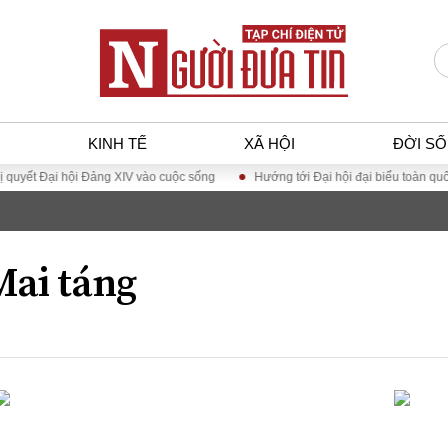
KINH TẾ
XÃ HỘI
ĐỜI S
Đại hội Đảng XIV vào cuộc sống
Hướng tới Đại hội đại biểu toàn quốc Hội L
T
KINH TẾ
XÃ HỘ
p luật
Bất động sản
Dân sin
Mai táng
gia
Tài chính - Ngân hàng
Giáo dụ
a
Kinh tế vĩ mô
Văn hoá
g dân
Hồ sơ doanh nghiệp
Môi trư
h sự
Xu hướng thị trường
Giao thô
Tiêu dùng và dư luận
Công nghệ