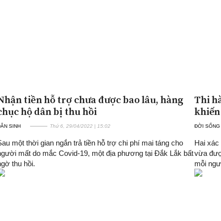
Nhận tiền hỗ trợ chưa được bao lâu, hàng
Thi h
chục hộ dân bị thu hồi
khiến
ÂN SINH
Thứ 6, 29/04/2022 | 15:02
ĐỜI SỐNG
Sau một thời gian ngắn trả tiền hỗ trợ chi phí mai táng cho
Hai xác
người mất do mắc Covid-19, một địa phương tại Đắk Lắk bất
vừa đượ
ngờ thu hồi.
mỗi ngư