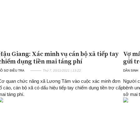
Hậu Giang: Xác minh vụ cán bộ xã tiếp tay
Vợ mấ
chiếm dụng tiền mai táng phí
gửi tr
Ồ SƠ ĐIỀU TRA
Thứ 7, 20/11/2021 | 13:22
DÂN SINH
Cơ quan chức năng xã Lương Tâm vào cuộc xác minh đơn
Người c
tố cáo, cán bộ xã có dấu hiệu tiếp tay chiếm dụng tiền trợ cấp
bệnh un
mai táng phí.
sở mai t