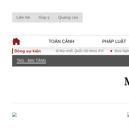
Liên hệ
Góp ý
Quảng cáo
TOÀN CẢNH
PHÁP LUẬT
Dòng sự kiện
Kỳ họp không thường lệ thứ nhất, Quốc hội khóa XVI
Đưa Nghị quyết 
TAG - MAI TÁNG
TOÀN CẢNH
PHÁP LUẬ
Tiêu điểm
Dòng chảy phá
Chính sách
Góc nhìn luật 
Sự kiện
Hồ sơ điều tr
Đối thoại
Tiếng nói côn
Thế giới
An ninh - Hìn