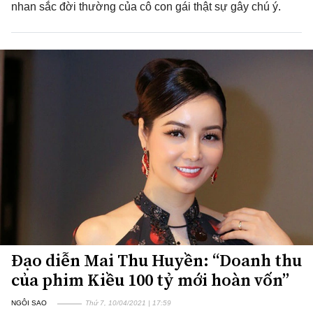
nhan sắc đời thường của cô con gái thật sự gây chú ý.
Đạo diễn Mai Thu Huyền: “Doanh thu
của phim Kiều 100 tỷ mới hoàn vốn”
NGÔI SAO
Thứ 7, 10/04/2021 | 17:59