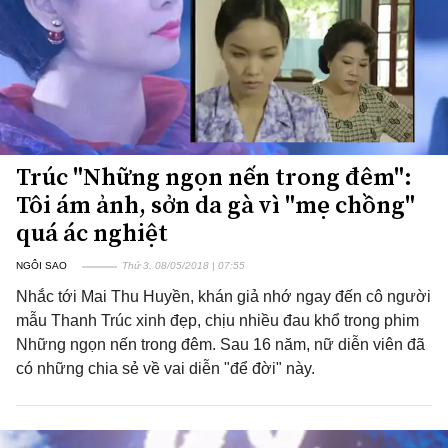
Trúc "Những ngọn nến trong đêm":
Tôi ám ảnh, sởn da gà vì "mẹ chồng"
quá ác nghiệt
NGÔI SAO
Thứ 3, 08/05/2018 | 07:55
Nhắc tới Mai Thu Huyền, khán giả nhớ ngay đến cô người
mẫu Thanh Trúc xinh đẹp, chịu nhiều đau khổ trong phim
Những ngọn nến trong đêm. Sau 16 năm, nữ diễn viên đã
có những chia sẻ về vai diễn "để đời" này.