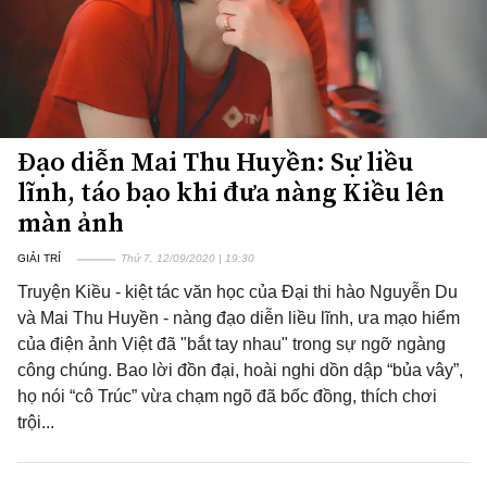
Đạo diễn Mai Thu Huyền: Sự liều
lĩnh, táo bạo khi đưa nàng Kiều lên
màn ảnh
GIẢI TRÍ
Thứ 7, 12/09/2020 | 19:30
Truyện Kiều - kiệt tác văn học của Đại thi hào Nguyễn Du
và Mai Thu Huyền - nàng đạo diễn liều lĩnh, ưa mạo hiểm
của điện ảnh Việt đã "bắt tay nhau" trong sự ngỡ ngàng
công chúng. Bao lời đồn đại, hoài nghi dồn dập “bủa vây”,
họ nói “cô Trúc” vừa chạm ngõ đã bốc đồng, thích chơi
trội...