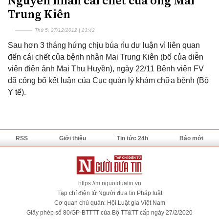
Nguyên nhân cái chết của ông Mai
Trung Kiên
Thứ 5, 27/12/2012 | 23:42
Sau hơn 3 tháng hứng chịu búa rìu dư luận vì liên quan
đến cái chết của bệnh nhân Mai Trung Kiên (bố của diễn
viên điện ảnh Mai Thu Huyền), ngày 22/11 Bệnh viện FV
đã công bố kết luận của Cục quản lý khám chữa bệnh (Bộ
Y tế).
RSS
Giới thiệu
Tin tức 24h
Báo mới
https://m.nguoiduatin.vn
Tạp chí điện tử Người đưa tin Pháp luật
Cơ quan chủ quản: Hội Luật gia Việt Nam
Giấy phép số 80/GP-BTTTT của Bộ TT&TT cấp ngày 27/2/2020