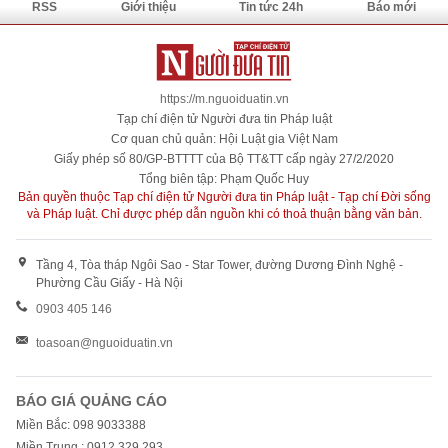
RSS
Giới thiệu
Tin tức 24h
Báo mới
https://m.nguoiduatin.vn
Tạp chí điện tử Người đưa tin Pháp luật
Cơ quan chủ quản: Hội Luật gia Việt Nam
Giấy phép số 80/GP-BTTTT của Bộ TT&TT cấp ngày 27/2/2020
Tổng biên tập: Phạm Quốc Huy
Bản quyền thuộc Tạp chí điện tử Người đưa tin Pháp luật - Tạp chí Đời sống
và Pháp luật. Chỉ được phép dẫn nguồn khi có thoả thuận bằng văn bản.
Tầng 4, Tòa tháp Ngôi Sao - Star Tower, đường Dương Đình Nghệ -
Phường Cầu Giấy - Hà Nội
0903 405 146
toasoan@nguoiduatin.vn
BÁO GIÁ QUẢNG CÁO
Miền Bắc: 098 9033388
Miền Trung : 0912 329 293