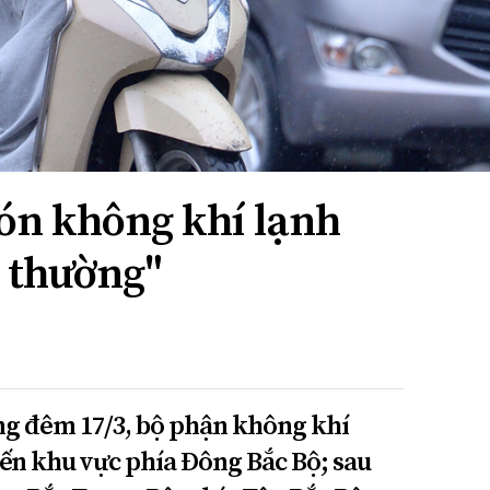
đón không khí lạnh
ạ thường"
ảng đêm 17/3, bộ phận không khí
ến khu vực phía Đông Bắc Bộ; sau