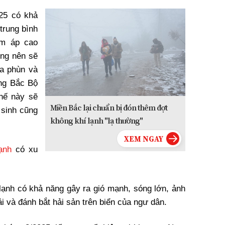
025 có khả
trung bình
âm áp cao
ông nên sẽ
a phùn và
ng Bắc Bộ
hế này sẽ
Miền Bắc lại chuẩn bị đón thêm đợt
 sinh cũng
không khí lạnh "lạ thường"
ạnh
có xu
 lạnh có khả năng gây ra gió mạnh, sóng lớn, ảnh
 và đánh bắt hải sản trên biển của ngư dân.