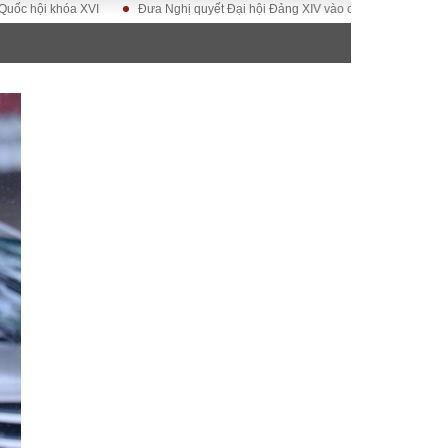
khóa XVI
Đưa Nghị quyết Đại hội Đảng XIV vào cuộc sống
Hướng tới Đ
ĐỜI SỐNG
Gia đình
Sức khỏe
Cần biết
g
Cộng đồng mạng
 – Đô thị