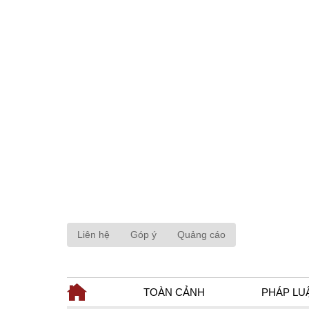
Liên hệ
Góp ý
Quảng cáo
TOÀN CẢNH
PHÁP LU