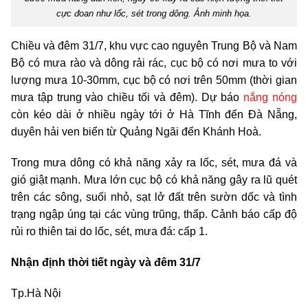
cực đoan như lốc, sét trong dông. Ảnh minh họa.
Chiều và đêm 31/7, khu vực cao nguyên Trung Bộ và Nam
Bộ có mưa rào và dông rải rác, cục bộ có nơi mưa to với
lượng mưa 10-30mm, cục bộ có nơi trên 50mm (thời gian
mưa tập trung vào chiều tối và đêm). Dự báo
nắng nóng
còn kéo dài ở nhiều ngày tới ở Hà Tĩnh đến Đà Nẵng,
duyên hải ven biển từ Quảng Ngãi đến Khánh Hoà.
Trong mưa dông có khả năng xảy ra lốc, sét, mưa đá và
gió giật mạnh. Mưa lớn cục bộ có khả năng gây ra lũ quét
trên các sông, suối nhỏ, sạt lở đất trên sườn dốc và tình
trạng ngập úng tại các vùng trũng, thấp. Cảnh báo cấp độ
rủi ro thiên tai do lốc, sét, mưa đá: cấp 1.
Nhận định thời tiết ngày và đêm 31/7
Tp.Hà Nội