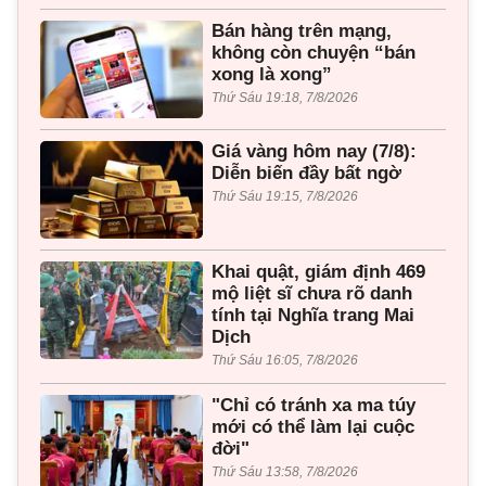
Bán hàng trên mạng,
không còn chuyện “bán
xong là xong”
Thứ Sáu 19:18, 7/8/2026
Giá vàng hôm nay (7/8):
Diễn biến đầy bất ngờ
Thứ Sáu 19:15, 7/8/2026
Khai quật, giám định 469
mộ liệt sĩ chưa rõ danh
tính tại Nghĩa trang Mai
Dịch
Thứ Sáu 16:05, 7/8/2026
"Chỉ có tránh xa ma túy
mới có thể làm lại cuộc
đời"
Thứ Sáu 13:58, 7/8/2026