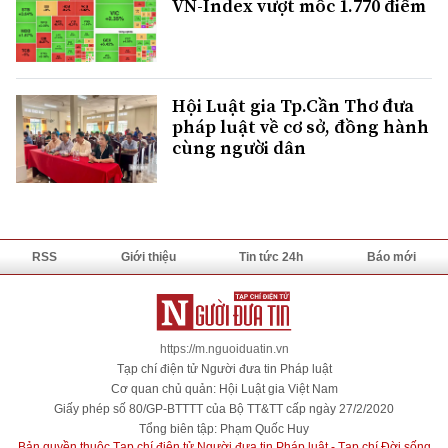
VN-Index vượt mốc 1.770 điểm
Hội Luật gia Tp.Cần Thơ đưa
pháp luật về cơ sở, đồng hành
cùng người dân
RSS
Giới thiệu
Tin tức 24h
Báo mới
https://m.nguoiduatin.vn
Tạp chí điện tử Người đưa tin Pháp luật
Cơ quan chủ quản: Hội Luật gia Việt Nam
Giấy phép số 80/GP-BTTTT của Bộ TT&TT cấp ngày 27/2/2020
Tổng biên tập: Phạm Quốc Huy
Bản quyền thuộc Tạp chí điện tử Người đưa tin Pháp luật - Tạp chí Đời sống