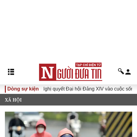
Dòng sự kiện
Đưa Nghị quyết Đại hội Đảng XIV vào cuộc sống
Hướ
XÃ HỘI