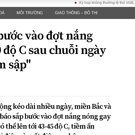
Kỳ họp không thường lệ thứ nhất, Quốc hộ
OÁ
MÔI TRƯỜNG
GIAO THÔNG – ĐÔ THỊ
LUẬT
KINH TẾ
XÃ HỘI
ảy pháp
Bất động sản
Dân sinh
bước vào đợt nắng
Tài chính - Ngân
Giáo dục
luật gia
hàng
Văn hoá
0 độ C sau chuỗi ngày
ều tra
Kinh tế vĩ mô
Môi trườn
i công dân
Hồ sơ doanh
m sập"
Giao thông
nghiệp
- Hình sự
Xu hướng thị
trường
Tiêu dùng và dư
luận
Công nghệ
ộng kéo dài nhiều ngày, miền Bắc và
báo sắp bước vào đợt nắng nóng gay
US
 thể lên tới 43-45 độ C, tiềm ẩn