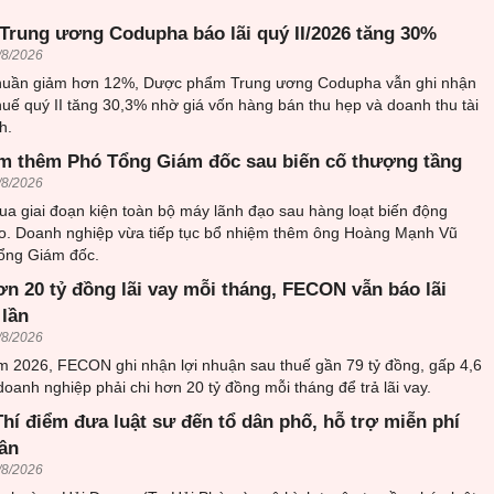
rung ương Codupha báo lãi quý II/2026 tăng 30%
/8/2026
thuần giảm hơn 12%, Dược phẩm Trung ương Codupha vẫn ghi nhận
huế quý II tăng 30,3% nhờ giá vốn hàng bán thu hẹp và doanh thu tài
h.
m thêm Phó Tổng Giám đốc sau biến cố thượng tầng
/8/2026
ua giai đoạn kiện toàn bộ máy lãnh đạo sau hàng loạt biến động
o. Doanh nghiệp vừa tiếp tục bổ nhiệm thêm ông Hoàng Mạnh Vũ
ổng Giám đốc.
ơn 20 tỷ đồng lãi vay mỗi tháng, FECON vẫn báo lãi
 lần
/8/2026
m 2026, FECON ghi nhận lợi nhuận sau thuế gần 79 tỷ đồng, gấp 4,6
doanh nghiệp phải chi hơn 20 tỷ đồng mỗi tháng để trả lãi vay.
hí điểm đưa luật sư đến tổ dân phố, hỗ trợ miễn phí
ân
/8/2026