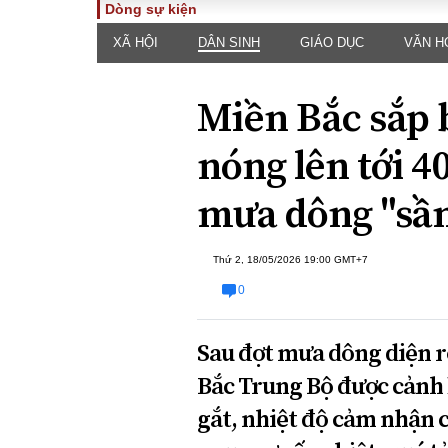
Dòng sự kiện
XÃ HỘI
DÂN SINH
GIÁO DỤC
VĂN H
TOÀN CẢNH
PHÁP 
Tiêu điểm
Dòng ch
Miền Bắc sắp 
luật
Chính sách
Góc nhìn 
Sự kiện
nóng lên tới 4
Hồ sơ đi
Đối thoại
Tiếng nó
mưa dông "sầ
Thế giới
An ninh 
Thứ 2, 18/05/2026 19:00 GMT+7
0
Sau đợt mưa dông diện r
Bắc Trung Bộ được cảnh 
ĐA CHIỀU
INFOC
gắt, nhiệt độ cảm nhận có
Quan điểm