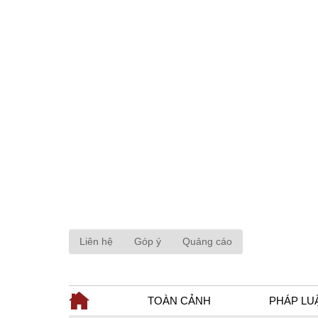
Liên hệ
Góp ý
Quảng cáo
TOÀN CẢNH
PHÁP LU