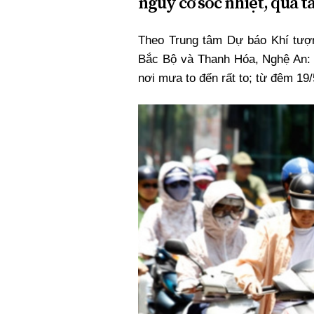
nguy cơ sốc nhiệt, quá tả
Xi nhan Trái Phải
Bạn đọc viết
Theo Trung tâm Dự báo Khí tượ
Bắc Bộ và Thanh Hóa, Nghệ An: 
nơi mưa to đến rất to; từ đêm 19