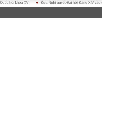
i khóa XVI
Đưa Nghị quyết Đại hội Đảng XIV vào cuộc sống
Hướng tớ
ĐỜI SỐNG
Gia đình
Sức khỏe
Cần biết
g
Cộng đồng mạng
 – Đô thị