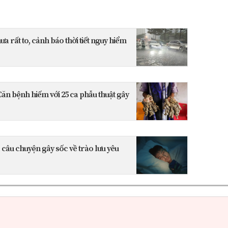
ưa rất to, cảnh báo thời tiết nguy hiểm
Căn bệnh hiếm với 25 ca phẫu thuật gây
 câu chuyện gây sốc về trào lưu yêu