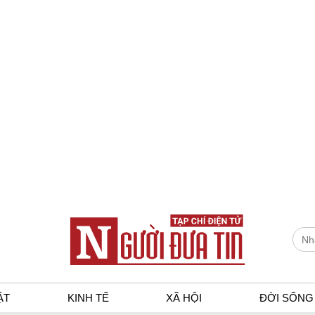
ẬT
KINH TẾ
XÃ HỘI
ĐỜI SỐNG