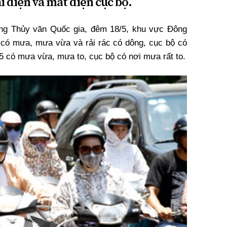
i điện và mất điện cục bộ.
ng Thủy văn Quốc gia, đêm 18/5, khu vực Đông
có mưa, mưa vừa và rải rác có dông, cục bộ có
/5 có mưa vừa, mưa to, cục bộ có nơi mưa rất to.