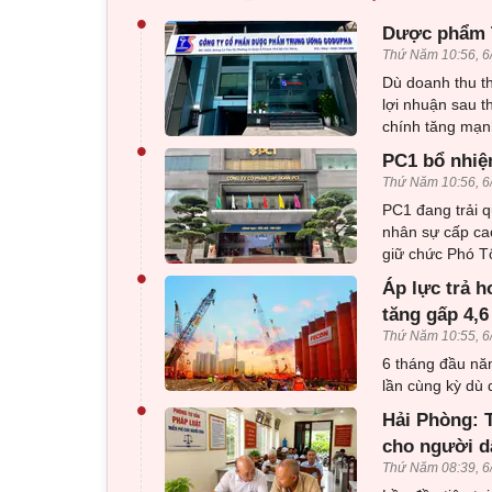
•
Dược phẩm T
Thứ Năm 10:56, 6
Dù doanh thu 
lợi nhuận sau t
chính tăng mạn
•
PC1 bổ nhiệ
Thứ Năm 10:56, 6
PC1 đang trải q
nhân sự cấp ca
giữ chức Phó T
•
Áp lực trả h
tăng gấp 4,6
Thứ Năm 10:55, 6
6 tháng đầu nă
lần cùng kỳ dù 
•
Hải Phòng: T
cho người d
Thứ Năm 08:39, 6