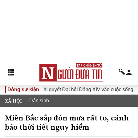
Dòng sự kiện
Đưa Nghị quyết Đại hội Đảng XIV vào cuộc sống
Hướ
XÃ HỘI
Dân sinh
Miền Bắc sắp đón mưa rất to, cảnh
báo thời tiết nguy hiểm