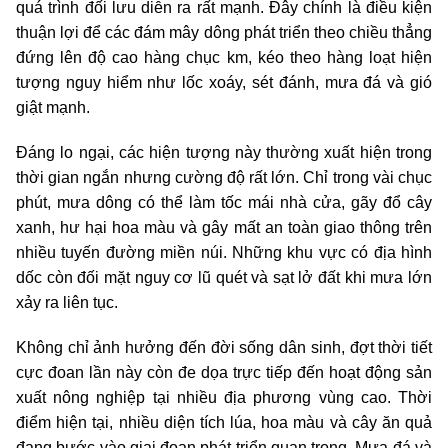
quá trình đối lưu diễn ra rất mạnh. Đây chính là điều kiện
thuận lợi để các đám mây dông phát triển theo chiều thẳng
đứng lên độ cao hàng chục km, kéo theo hàng loạt hiện
tượng nguy hiểm như lốc xoáy, sét đánh, mưa đá và gió
giật mạnh.
Đáng lo ngại, các hiện tượng này thường xuất hiện trong
thời gian ngắn nhưng cường độ rất lớn. Chỉ trong vài chục
phút, mưa dông có thể làm tốc mái nhà cửa, gãy đổ cây
xanh, hư hại hoa màu và gây mất an toàn giao thông trên
nhiều tuyến đường miền núi. Những khu vực có địa hình
dốc còn đối mặt nguy cơ lũ quét và sạt lở đất khi mưa lớn
xảy ra liên tục.
Không chỉ ảnh hưởng đến đời sống dân sinh, đợt thời tiết
cực đoan lần này còn đe dọa trực tiếp đến hoạt động sản
xuất nông nghiệp tại nhiều địa phương vùng cao. Thời
điểm hiện tại, nhiều diện tích lúa, hoa màu và cây ăn quả
đang bước vào giai đoạn phát triển quan trọng. Mưa đá và