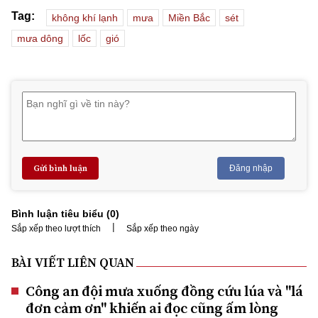
Tag:
không khí lạnh
mưa
Miền Bắc
sét
mưa dông
lốc
gió
Gửi bình luận
Đăng nhập
Bình luận tiêu biểu (
0
)
|
Sắp xếp theo lượt thích
Sắp xếp theo ngày
BÀI VIẾT LIÊN QUAN
Công an đội mưa xuống đồng cứu lúa và "lá
đơn cảm ơn" khiến ai đọc cũng ấm lòng