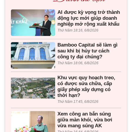
AI được kỳ vọng trở thành
động lực mới giúp doanh
nghiệp mở rộng xuất khẩu
Thứ Năm 18:16, 6/8/2026
Bamboo Capital sẽ làm gì
sau khi bị hủy tư cách
công ty đại chúng?
Thứ Năm 18:06, 6/8/2026
Khu vực quy hoạch treo,
có được sửa chữa, cấp
giấy phép xây dựng có
thời hạn?
Thứ Năm 17:45, 6/8/2026
Xem công an bắn súng
giữa màn khói, vừa bơi
vừa mang súng AK