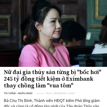
Nữ đại gia thủy sản từng bị "bốc hơi"
245 tỷ đồng tiết kiệm ở Eximbank
thay chồng làm "vua tôm"
TÀI CHÍNH - NGÂN HÀNG
Thứ 5, 06/08/2020 | 14:47
Bà Chu Thị Bình, Thành viên HĐQT kiêm Phó tổng giám
đốc và cũng là cổ đông lớn nhất của Tập đoàn Thủy sản