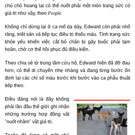
chú chó hoang lại có thể nuốt phải một món trang sức có
People.
giá trị như vậy, theo
Không chỉ dừng lại ở ca mổ dạ dày, Edward còn phải nhổ
răng, triệt sản và tiếp tục điều trị thiếu máu. Tình trạng sức
khỏe yếu khiến việc cắt bỏ chân bị gãy buộc phải tạm
hoãn, chờ cơ thể hồi phục đủ điều kiện.
Theo chia sẻ từ trung tâm cứu hộ, Edward hiện đã đỡ đau
hơn, có thể di chuyển nhẹ nhàng và đang từng bước ổn
định lại các chỉ số máu trước khi bước vào ca phẫu thuật
tiếp theo.
Điều đáng nói là đây không
phải lần đầu thế giới ghi nhận
những trường hợp động vật
"nuốt nhầm" vật giá trị.