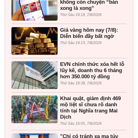
không còn chuyện “bán
xong là xong”
Thứ Sáu 19:18, 7/8/2026
Giá vàng hôm nay (7/8):
Diễn biến đầy bất ngờ
Thứ Sáu 19:15, 7/8/2026
EVN chính thức xóa hết lỗ
lũy kế, doanh thu 6 tháng
hơn 350.000 tỷ đồng
Thứ Sáu 18:38, 7/8/2026
Khai quật, giám định 469
mộ liệt sĩ chưa rõ danh
tính tại Nghĩa trang Mai
Dịch
Thứ Sáu 16:05, 7/8/2026
"Chỉ có tránh xa ma túy