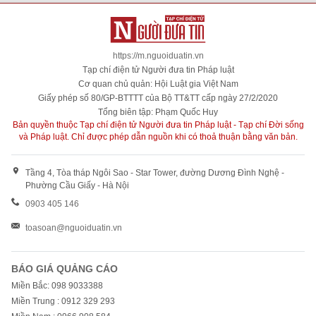
https://m.nguoiduatin.vn
Tạp chí điện tử Người đưa tin Pháp luật
Cơ quan chủ quản: Hội Luật gia Việt Nam
Giấy phép số 80/GP-BTTTT của Bộ TT&TT cấp ngày 27/2/2020
Tổng biên tập: Phạm Quốc Huy
Bản quyền thuộc Tạp chí điện tử Người đưa tin Pháp luật - Tạp chí Đời sống
và Pháp luật. Chỉ được phép dẫn nguồn khi có thoả thuận bằng văn bản.
Tầng 4, Tòa tháp Ngôi Sao - Star Tower, đường Dương Đình Nghệ -
Phường Cầu Giấy - Hà Nội
0903 405 146
toasoan@nguoiduatin.vn
BÁO GIÁ QUẢNG CÁO
Miền Bắc: 098 9033388
Miền Trung : 0912 329 293