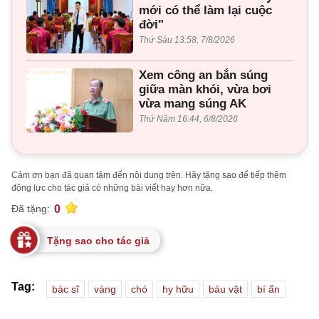
mới có thể làm lại cuộc
đời"
Thứ Sáu 13:58, 7/8/2026
Xem công an bắn súng
giữa màn khói, vừa bơi
vừa mang súng AK
Thứ Năm 16:44, 6/8/2026
Cảm ơn bạn đã quan tâm đến nội dung trên. Hãy tặng sao để tiếp thêm
động lực cho tác giả có những bài viết hay hơn nữa.
0
Đã tặng:
Tặng sao cho tác giả
Tag:
bác sĩ
vàng
chó
hy hữu
báu vật
bí ẩn