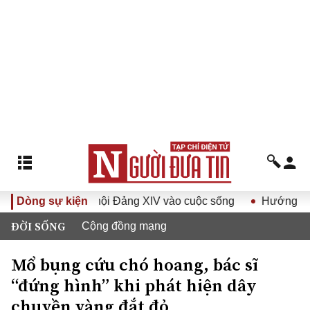
 quyết Đại hội Đảng XIV vào cuộc sống
Dòng sự kiện
Hướng tới Đại hội
ĐỜI SỐNG
Cộng đồng mạng
Mổ bụng cứu chó hoang, bác sĩ
“đứng hình” khi phát hiện dây
chuyền vàng đắt đỏ