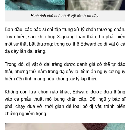
Hình ảnh chú chó có dị vật lớn ở dạ dày.
Ban đầu, các bác sĩ chỉ tập trung xử lý chấn thương chân.
Tuy nhiên, sau khi chụp X-quang toàn thân, họ phát hiện
một sự thật bất thường: trong cơ thể Edward có dị vật ở cả
dạ dày lẫn đại tràng.
Trong đó, dị vật ở đại tràng được đánh giá có thể tự đào
thải, nhưng thứ nằm trong dạ dày lại tiềm ẩn nguy cơ nguy
hiểm đến tính mạng nếu không xử lý kịp thời.
Không còn lựa chọn nào khác, Edward được đưa thẳng
vào ca phẫu thuật mở bụng khẩn cấp. Đội ngũ y bác sĩ
phải chạy đua với thời gian để loại bỏ dị vật, tránh biến
chứng nghiêm trọng.