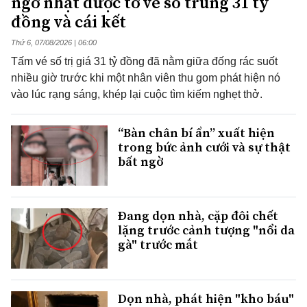
ngờ nhặt được tờ vé số trúng 31 tỷ
đồng và cái kết
Thứ 6, 07/08/2026 | 06:00
Tấm vé số trị giá 31 tỷ đồng đã nằm giữa đống rác suốt
nhiều giờ trước khi một nhân viên thu gom phát hiện nó
vào lúc rạng sáng, khép lại cuộc tìm kiếm nghẹt thở.
“Bàn chân bí ẩn” xuất hiện
trong bức ảnh cưới và sự thật
bất ngờ
Đang dọn nhà, cặp đôi chết
lặng trước cảnh tượng "nổi da
gà" trước mắt
Dọn nhà, phát hiện "kho báu"