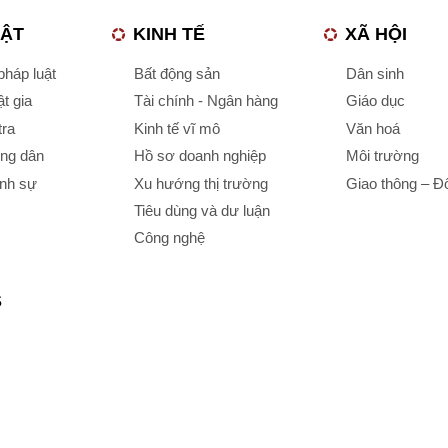
UẬT
KINH TẾ
XÃ HỘI
háp luật
Bất động sản
Dân sinh
t gia
Tài chính - Ngân hàng
Giáo dục
tra
Kinh tế vĩ mô
Văn hoá
ông dân
Hồ sơ doanh nghiệp
Môi trường
ình sự
Xu hướng thị trường
Giao thông – Đô
Tiêu dùng và dư luận
Công nghệ
S