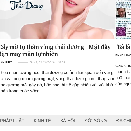
Cấy mỡ tự thân vùng thái dương - Mặt đầy
"Bà l
đặn may mắn tự nhiên
PHÁP LUẬ
ẦN BIẾT
Thứ 2, 21/10/2019 | 10:28
Câu chu
thành bà
Theo nhân tướng học, thái dương có ảnh liên quan đến vùng
nhật bá
trán và tổng quan gương mặt, vùng thái dương lõm, thấp làm
của ngư
cho gương mặt gầy gò, hốc hác thì sẽ gặp nhiều vất vả, khó
khăn trong cuộc sống.
PHÁP LUẬT
KINH TẾ
XÃ HỘI
ĐỜI SỐNG
ĐA CH