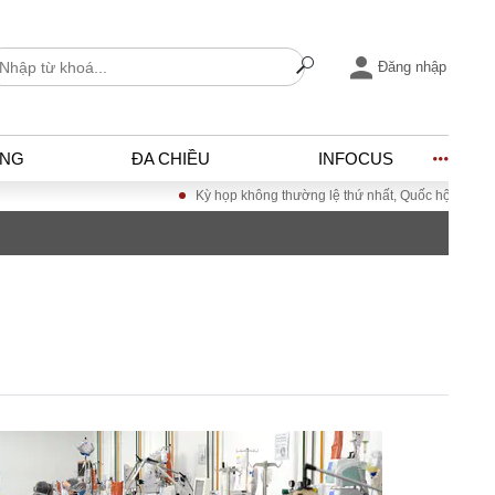
Đăng nhập
ỐNG
ĐA CHIỀU
INFOCUS
Kỳ họp không thường lệ thứ nhất, Quốc hội khóa XVI
I
ĐỜI SỐNG
h
Gia đình
c
Sức khỏe
Cần biết
ờng
Cộng đồng mạng
ng – Đô thị