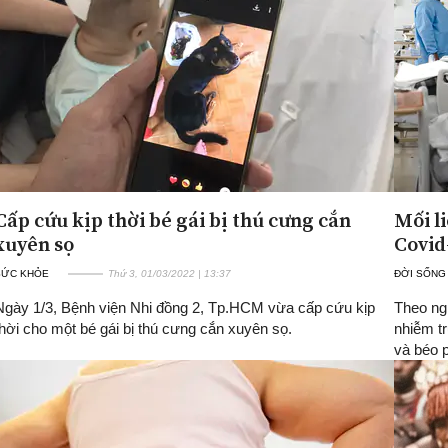
Cấp cứu kịp thời bé gái bị thú cưng cắn
Mối l
xuyên sọ
Covid
SỨC KHỎE
Thứ 3, 01/03/2022 | 13:37
ĐỜI SỐNG
Ngày 1/3, Bệnh viện Nhi đồng 2, Tp.HCM vừa cấp cứu kịp
Theo ng
thời cho một bé gái bị thú cưng cắn xuyên sọ.
nhiễm t
và béo 