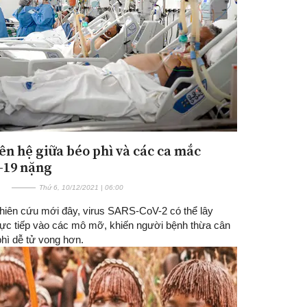
iên hệ giữa béo phì và các ca mắc
Đăng ký tin tức mới
-19 nặng
Thứ 6, 10/12/2021 | 06:00
hiên cứu mới đây, virus SARS-CoV-2 có thể lây
rực tiếp vào các mô mỡ, khiến người bệnh thừa cân
phì dễ tử vong hơn.