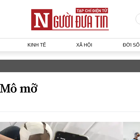
KINH TẾ
XÃ HỘI
ĐỜI S
T
KINH TẾ
XÃ HỘ
p luật
Bất động sản
Dân sin
Mô mỡ
gia
Tài chính - Ngân hàng
Giáo dụ
a
Kinh tế vĩ mô
Văn hoá
g dân
Hồ sơ doanh nghiệp
Môi trư
h sự
Xu hướng thị trường
Giao thô
Tiêu dùng và dư luận
Công nghệ