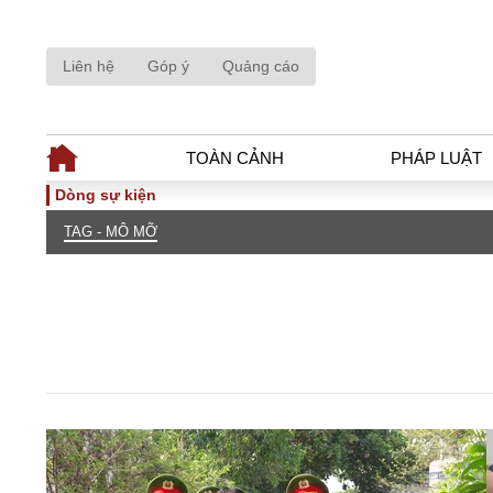
Liên hệ
Góp ý
Quảng cáo
TOÀN CẢNH
PHÁP LUẬT
Dòng sự kiện
TAG - MÔ MỠ
TOÀN CẢNH
PHÁP LUẬ
Tiêu điểm
Dòng chảy phá
Chính sách
Góc nhìn luật 
Sự kiện
Hồ sơ điều tr
Đối thoại
Tiếng nói côn
Thế giới
An ninh - Hìn