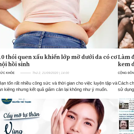
10 thói quen xấu khiến lớp mỡ dưới da có cơ
Làm đ
hội hồi sinh
kem 
SỨC KHỎE
Thứ 2, 21/09/2020 | 14:00
CỘNG ĐỒ
Bạn tốn rất nhiều công sức và thời gian cho việc luyện tập và
Cách ch
ăn kiêng nhưng kết quả giảm cân lại không như ý muốn.
sử dụng