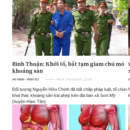
ĐA CHIỀU
INFOCUS
Quan điểm
Xi nhan Trái Phải
Bạn đọc viết
Bình Thuận: Khởi tố, bắt tạm giam chủ mỏ
khoáng sản
AN NINH - HÌNH SỰ
Thứ 4, 03/04/2024 | 19:00
Đối tượng Nguyễn Hữu Chính đã bất chấp pháp luật, tổ chức
khai thác khoáng sản trái phép trên địa bàn xã Sơn Mỹ
(huyện Hàm Tân).