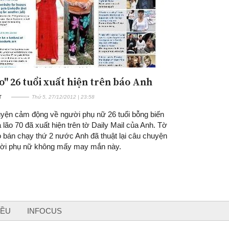
ão" 26 tuổi xuất hiện trên báo Anh
T
Thứ 5, 27/12/2012 | 23:58
yện cảm động về người phụ nữ 26 tuổi bỗng biến
 lão 70 đã xuất hiện trên tờ Daily Mail của Anh. Tờ
o bán chạy thứ 2 nước Anh đã thuật lại câu chuyện
ời phụ nữ không mấy may mắn này.
IỀU
INFOCUS