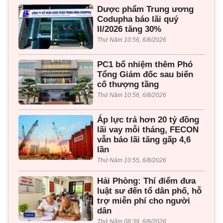
Dược phẩm Trung ương
Codupha báo lãi quý
II/2026 tăng 30%
Thứ Năm 10:56, 6/8/2026
PC1 bổ nhiệm thêm Phó
Tổng Giám đốc sau biến
cố thượng tầng
Thứ Năm 10:56, 6/8/2026
Áp lực trả hơn 20 tỷ đồng
lãi vay mỗi tháng, FECON
vẫn báo lãi tăng gấp 4,6
lần
Thứ Năm 10:55, 6/8/2026
Hải Phòng: Thí điểm đưa
luật sư đến tổ dân phố, hỗ
trợ miễn phí cho người
dân
Thứ Năm 08:39, 6/8/2026