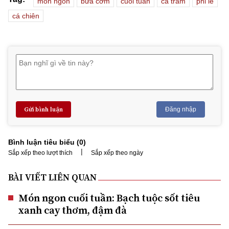
món ngon
bữa cơm
cuối tuần
cá trắm
phi lê
cá chiên
Gửi bình luận
Đăng nhập
Bình luận tiêu biểu (
0
)
|
Sắp xếp theo lượt thích
Sắp xếp theo ngày
BÀI VIẾT LIÊN QUAN
Món ngon cuối tuần: Bạch tuộc sốt tiêu
xanh cay thơm, đậm đà