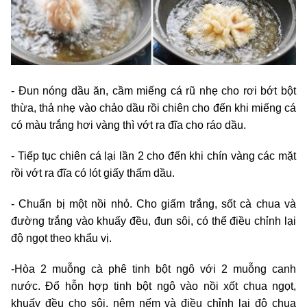
- Đun nóng dầu ăn, cầm miếng cá rũ nhẹ cho rơi bớt bột
thừa, thả nhẹ vào chảo dầu rồi chiên cho đến khi miếng cá
có màu trắng hơi vàng thì vớt ra đĩa cho ráo dầu.
- Tiếp tục chiên cá lại lần 2 cho đến khi chín vàng các mặt
rồi vớt ra đĩa có lót giấy thấm dầu.
- Chuẩn bị một nồi nhỏ. Cho giấm trắng, sốt cà chua và
đường trắng vào khuấy đều, đun sôi, có thể điều chỉnh lại
độ ngọt theo khẩu vị.
-Hòa 2 muỗng cà phê tinh bột ngô với 2 muỗng canh
nước. Đổ hỗn hợp tinh bột ngô vào nồi xốt chua ngọt,
khuấy đều cho sôi, nêm nếm và điều chỉnh lại độ chua