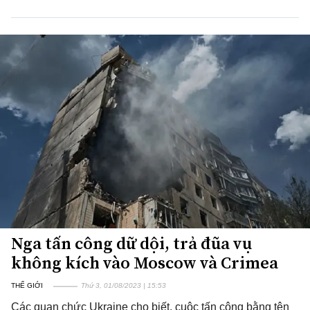
Nga tấn công dữ dội, trả đũa vụ
không kích vào Moscow và Crimea
THẾ GIỚI
Thứ 3, 01/08/2023 | 15:53
Các quan chức Ukraine cho biết, cuộc tấn công bằng tên