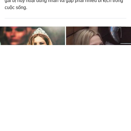
gái bị hủy hoại dung nhan và gặp phải nhiều bi kịch trong
cuộc sống.
Vừa giành ngôi Á hậu, thiếu nữ 17
tuổi bỏ nhà sang Dubai để thực hiện
kế hoạch bán "cái ngàn vàng"