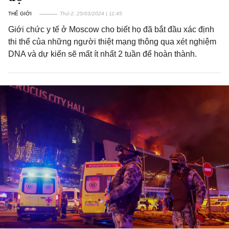
THẾ GIỚI
Thứ 2, 25/03/2024 | 11:45
Giới chức y tế ở Moscow cho biết họ đã bắt đầu xác định
thi thể của những người thiệt mạng thông qua xét nghiệm
DNA và dự kiến sẽ mất ít nhất 2 tuần để hoàn thành.