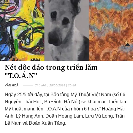
Nét độc đáo trong triển lãm
"T.O.A.N"
VĂN HOÁ
Chủ nhật, 20/05/2018 | 20:40
Ngày 25/5 tới đây, tại Bảo tàng Mỹ Thuật Việt Nam (số 66
Nguyễn Thái Học, Ba Đình, Hà Nội) sẽ khai mạc Triển lãm
Mỹ thuật mang tên T.O.A.N của nhóm 6 họa sĩ Hoàng Hải
Anh, Lý Hùng Anh, Doãn Hoàng Lâm, Lưu Vũ Long, Trần
Lê Nam và Đoàn Xuân Tặng.