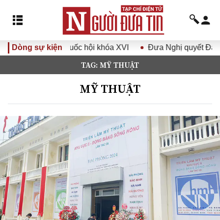
i khóa XVI
Dòng sự kiện
Đưa Nghị quyết Đại hội Đảng XIV vào cuộc số
TAG: MỸ THUẬT
MỸ THUẬT