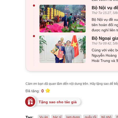
•
Bộ Nội vụ đ
Thứ Tư 15:27, 5/8
Bộ Nội vụ đề x
tiên hoán đổi n
được nghỉ liên 
•
Bộ Ngoại gi
Thứ Tư 09:42, 5/8
Cùng với việc 
Nguyễn Hoàng L
Hoài Trung và 
Cảm ơn bạn đã quan tâm đến nội dung trên. Hãy tặng sao để tiếp
0
Đã tặng:
Tặng sao cho tác giả
Tag:
Vụ án
bác sĩ
lạm dụng
quấy rối
trẻ nhỏ