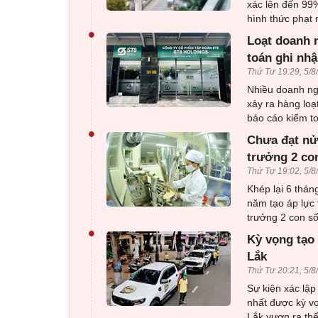
xác lên đến 99%
hình thức phạt 
•
Loạt doanh n
toán ghi nhậ
Thứ Tư 19:29, 5/8
Nhiều doanh ng
xảy ra hàng loạ
báo cáo kiểm to
•
Chưa đạt nử
trưởng 2 co
Thứ Tư 19:02, 5/8
Khép lại 6 thá
năm tạo áp lực 
trưởng 2 con số
•
Kỳ vọng tạo 
Lắk
Thứ Tư 20:21, 5/8
Sự kiện xác lập
nhất được kỳ v
Lắk vươn ra thế