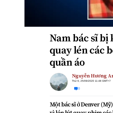
Xi nhan Trái Phải
Bạn đọc viết
Nam bác sĩ bị 
quay lén các 
quần áo
Nguyễn Hương A
Thứ 6, 25/09/2020 11:48 GMT+7
0
Một bác sĩ ở Denver (Mỹ)
vì lén lút quay phim các