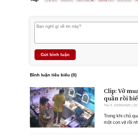
Gửi bình luận
Bình luận tiêu biểu (
0
)
Clip: Vờ mu
quần rồi bi
Thứ 5, 03/09/2020 | 20
Trong khi chủ qu
một con vịt rồi n