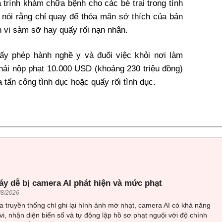
á trình khám chữa bệnh cho các bé trai trong tình
 nói rằng chỉ quay để thỏa mãn sở thích của bản
 vi sàm sỡ hay quấy rối nạn nhân.
iấy phép hành nghề y và đuổi việc khỏi nơi làm
phải nộp phạt 10.000 USD (khoảng 230 triệu đồng)
 tấn công tình dục hoặc quấy rối tình dục.
áy dễ bị camera AI phát hiện và mức phạt
/8/2026
 truyền thống chỉ ghi lại hình ảnh mờ nhạt, camera AI có khả năng
vi, nhận diện biển số và tự động lập hồ sơ phạt nguội với độ chính