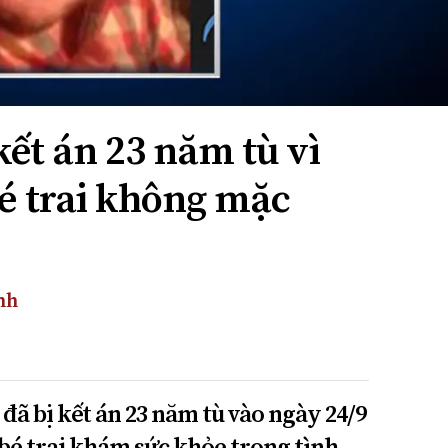
kết án 23 năm tù vì
bé trai không mặc
nh
 đã bị kết án 23 năm tù vào ngày 24/9
 bé trai khám sức khỏe trong tình