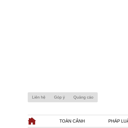
Liên hệ
Góp ý
Quảng cáo
TOÀN CẢNH
PHÁP LU