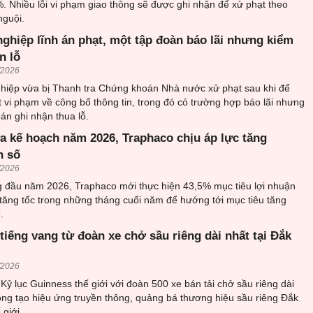
. Nhiều lỗi vi phạm giao thông sẽ được ghi nhận để xử phạt theo
nguội.
ghiệp lĩnh án phạt, một tập đoàn báo lãi nhưng kiểm
n lỗ
/2026
hiệp vừa bị Thanh tra Chứng khoán Nhà nước xử phạt sau khi để
t vi phạm về công bố thông tin, trong đó có trường hợp báo lãi nhưng
án ghi nhận thua lỗ.
a kế hoạch năm 2026, Traphaco chịu áp lực tăng
n số
/2026
ng đầu năm 2026, Traphaco mới thực hiện 43,5% mục tiêu lợi nhuận
tăng tốc trong những tháng cuối năm để hướng tới mục tiêu tăng
.
tiếng vang từ đoàn xe chở sầu riêng dài nhất tại Đắk
/2026
 Kỷ lục Guinness thế giới với đoàn 500 xe bán tải chở sầu riêng dài
ọng tạo hiệu ứng truyền thông, quảng bá thương hiệu sầu riêng Đắk
 giới.