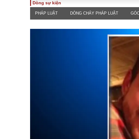
Dòng sự kiện
PHÁP LUẬT
DÒNG CHẢY PHÁP LUẬT
GÓC
TOÀN CẢNH
PHÁP 
Tiêu điểm
Dòng ch
luật
Chính sách
Góc nhìn 
Sự kiện
Hồ sơ đi
Đối thoại
Tiếng nó
Thế giới
An ninh 
ĐA CHIỀU
INFOC
Quan điểm