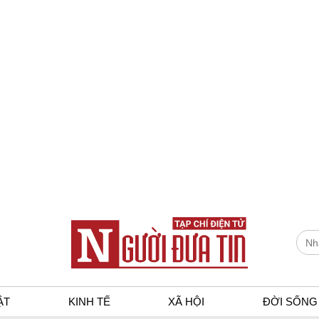
ẬT
KINH TẾ
XÃ HỘI
ĐỜI SỐNG