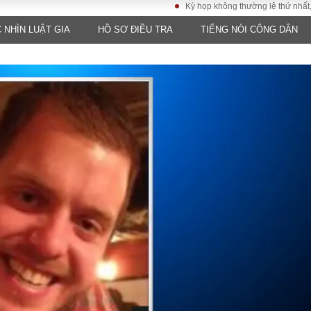
Kỳ họp không thường lệ thứ nhất, Quốc h
 NHÌN LUẬT GIA
HỒ SƠ ĐIỀU TRA
TIẾNG NÓI CÔNG DÂN
LUẬT
KINH TẾ
XÃ HỘI
ảy pháp
Bất động sản
Dân sinh
Tài chính - Ngân
Giáo dục
luật gia
hàng
Văn hoá
ều tra
Kinh tế vĩ mô
Môi trườn
i công dân
Hồ sơ doanh
Giao thông
nghiệp
- Hình sự
Xu hướng thị
trường
Tiêu dùng và dư
luận
Công nghệ
US