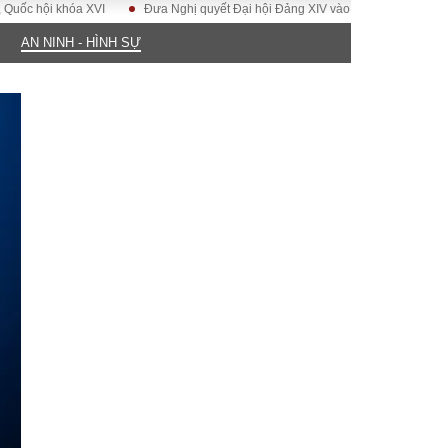
ội khóa XVI
Đưa Nghị quyết Đại hội Đảng XIV vào cuộc sống
Hướng tớ
AN NINH - HÌNH SỰ
ĐỜI SỐNG
Gia đình
Sức khỏe
Cần biết
g
Cộng đồng mạng
 – Đô thị