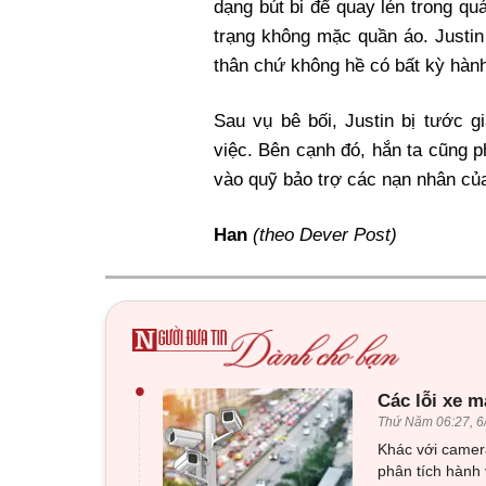
dạng bút bi để quay lén trong qu
trạng không mặc quần áo. Justin
thân chứ không hề có bất kỳ hành
Sau vụ bê bối, Justin bị tước g
việc. Bên cạnh đó, hắn ta cũng 
vào quỹ bảo trợ các nạn nhân của
Han
(theo Dever Post)
•
Các lỗi xe m
Thứ Năm 06:27, 6
Khác với camera
phân tích hành 