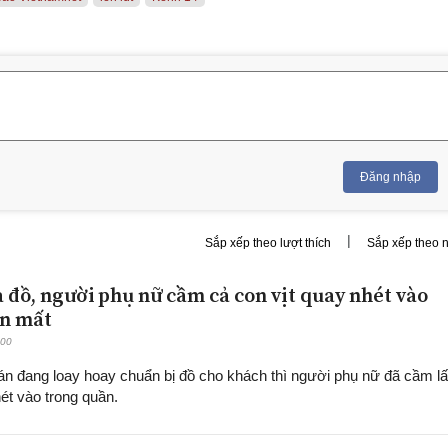
Đăng nhập
|
Sắp xếp theo lượt thích
Sắp xếp theo 
a đồ, người phụ nữ cầm cả con vịt quay nhét vào
ến mất
:00
án đang loay hoay chuẩn bị đồ cho khách thì người phụ nữ đã cầm l
hét vào trong quần.