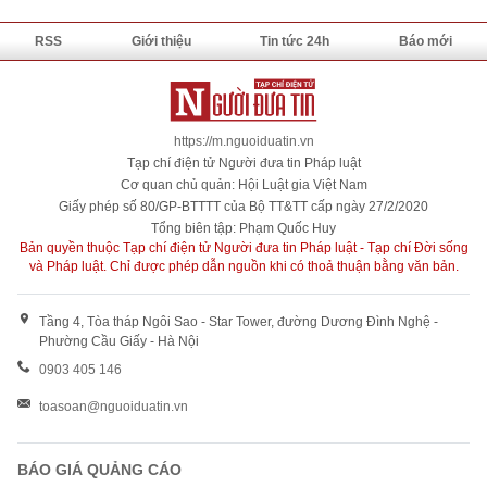
RSS
Giới thiệu
Tin tức 24h
Báo mới
https://m.nguoiduatin.vn
Tạp chí điện tử Người đưa tin Pháp luật
Cơ quan chủ quản: Hội Luật gia Việt Nam
Giấy phép số 80/GP-BTTTT của Bộ TT&TT cấp ngày 27/2/2020
Tổng biên tập: Phạm Quốc Huy
Bản quyền thuộc Tạp chí điện tử Người đưa tin Pháp luật - Tạp chí Đời sống
và Pháp luật. Chỉ được phép dẫn nguồn khi có thoả thuận bằng văn bản.
Tầng 4, Tòa tháp Ngôi Sao - Star Tower, đường Dương Đình Nghệ -
Phường Cầu Giấy - Hà Nội
0903 405 146
toasoan@nguoiduatin.vn
BÁO GIÁ QUẢNG CÁO