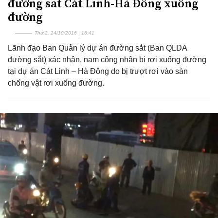
đường sắt Cát Linh-Hà Đông xuống
đường
Thứ 2, 24/10/2016 | 16:41
Lãnh đạo Ban Quản lý dự án đường sắt (Ban QLDA
đường sắt) xác nhận, nam công nhân bị rơi xuống đường
tại dự án Cát Linh – Hà Đông do bị trượt rơi vào sàn
chống vật rơi xuống đường.