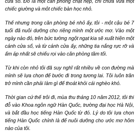
cửa sổ. Đó là một căn phòng chật hẹp, chỉ chứa vừa một
chiếc giường và môt chiếc bàn học nhỏ.
Thế nhưng trong căn phòng bé nhỏ ấy, tôi - một cậu bé 7
tuổi đã nuôi dưỡng cho riêng mình một ước mơ. Vào một
ngày nào đó, trên bức tường ngột ngạt kia sẽ xuất hiện một
cánh cửa sổ, và từ cánh cửa ấy, những tia nắng rực rỡ và
ấm áp nhất sẽ chiếu rọi vào căn phòng tăm tối.
Từ khi còn nhỏ tôi đã suy nghĩ rất nhiều về con đường mà
mình sẽ lựa chọn để bước đi trong tương lai. Tôi luôn trăn
trở mình cần phải làm gì để thoát khỏi cái nghèo khó.
Thời gian cứ thế trôi đi, mùa thu tháng 10 năm 2012, tôi thi
đỗ vào Khoa ngôn ngữ Hàn Quốc, trường đại học Hà Nội,
và bắt đầu học tiếng Hàn Quốc từ đó. Lý do tôi lựa chọn
tiếng Hàn Quốc chính là để nuôi dưỡng cho ước mơ hôm
nào của tôi.