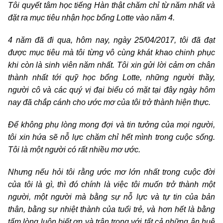
Tôi quyết tâm học tiếng Hàn thật chăm chỉ từ năm nhất và
đặt ra mục tiêu nhận học bổng Lotte vào năm 4.
4 năm đã đi qua, hôm nay, ngày 25/04/2017, tôi đã đạt
được mục tiêu mà tôi từng vô cùng khát khao chinh phục
khi còn là sinh viên năm nhất. Tôi xin gửi lời cảm ơn chân
thành nhất tới quỹ học bổng Lotte, những người thầy,
người cô và các quý vị đại biểu có mặt tại đây ngày hôm
nay đã chắp cánh cho ước mơ của tôi trở thành hiện thực.
Để không phụ lòng mong đợi và tin tưởng của mọi người,
tôi xin hứa sẽ nỗ lực chăm chỉ hết mình trong cuộc sống.
Tôi là một người có rất nhiều mơ ước.
Nhưng nếu hỏi tôi rằng ước mơ lớn nhất trong cuộc đời
của tôi là gì, thì đó chính là việc tôi muốn trở thành một
người, một người mà bằng sự nỗ lực và tự tin của bản
thân, bằng sự nhiệt thành của tuổi trẻ, và hơn hết là bằng
tấm lòng luôn biết ơn và trân trọng với tất cả những ân huệ