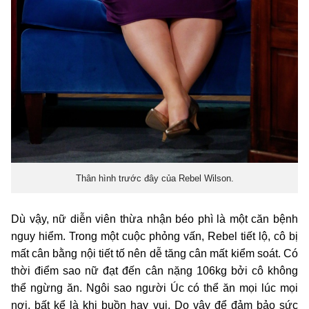
Thân hình trước đây của Rebel Wilson.
Dù vậy, nữ diễn viên thừa nhận béo phì là một căn bệnh
nguy hiểm. Trong một cuộc phỏng vấn, Rebel tiết lộ, cô bị
mất cân bằng nội tiết tố nên dễ tăng cân mất kiểm soát. Có
thời điểm sao nữ đạt đến cân nặng 106kg bởi cô không
thể ngừng ăn. Ngôi sao người Úc có thể ăn mọi lúc mọi
nơi, bất kể là khi buồn hay vui. Do vậy để đảm bảo sức