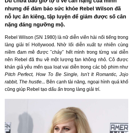
Dù chưa bao giờ tự ti về cân nặng của mình
nhưng để đảm bảo sức khỏe Rebel Wilson đã
nỗ lực ăn kiêng, tập luyện để giảm được số cân
nặng đáng ngưỡng mộ.
Rebel Wilson (SN 1980) là nữ diễn viên hài nổi tiếng trong
làng giải trí Hollywood. Nhờ lối diễn xuất tự nhiên cùng
niềm đam mê được "cháy" hết mình trong từng vai diễn
nên Rebel đã thu về một lượng fan không nhỏ. Cô được
khán giả yêu mến qua loạt vai diễn trong các bộ phim như
Pitch Perfect, How To Be Single, Isn't It Romantic, Jojo
rabbit, The hustle...
Bên cạnh tài năng, ngoại hình quá khổ
cũng giúp Rebel tạo dấu ấn trong làng giải trí.