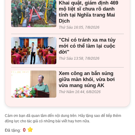
Khai quật, giám định 469
mộ liệt sĩ chưa rõ danh
tính tại Nghĩa trang Mai
Dịch
Thứ Sáu 16:05, 7/8/2026
"Chỉ có tránh xa ma túy
mới có thể làm lại cuộc
đời"
Thứ Sáu 13:58, 7/8/2026
Xem công an bắn súng
giữa màn khói, vừa bơi
vừa mang súng AK
Thứ Năm 16:44, 6/8/2026
Cảm ơn bạn đã quan tâm đến nội dung trên. Hãy tặng sao để tiếp thêm
động lực cho tác giả có những bài viết hay hơn nữa.
0
Đã tặng: