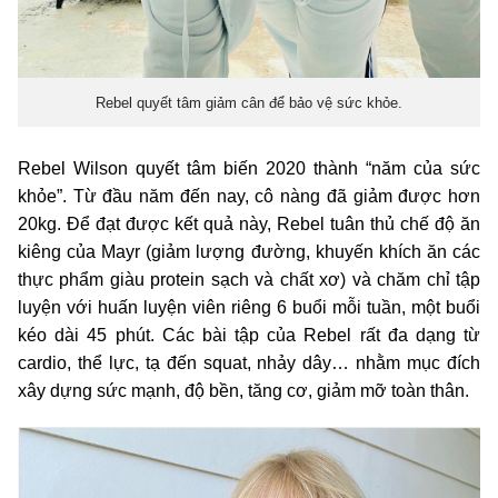
Rebel quyết tâm giảm cân để bảo vệ sức khỏe.
Rebel Wilson quyết tâm biến 2020 thành “năm của sức
khỏe”. Từ đầu năm đến nay, cô nàng đã giảm được hơn
20kg. Để đạt được kết quả này, Rebel tuân thủ chế độ ăn
kiêng của Mayr (giảm lượng đường, khuyến khích ăn các
thực phẩm giàu protein sạch và chất xơ) và chăm chỉ tập
luyện với huấn luyện viên riêng 6 buổi mỗi tuần, một buổi
kéo dài 45 phút. Các bài tập của Rebel rất đa dạng từ
cardio, thể lực, tạ đến squat, nhảy dây… nhằm mục đích
xây dựng sức mạnh, độ bền, tăng cơ, giảm mỡ toàn thân.