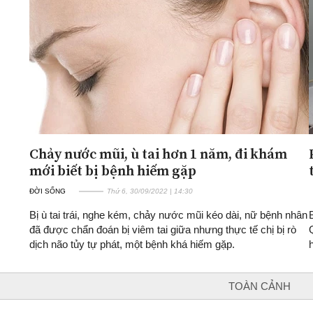
ĐA CHIỀU
INFOCUS
Quan điểm
Xi nhan Trái Phải
Bạn đọc viết
Chảy nước mũi, ù tai hơn 1 năm, đi khám
mới biết bị bệnh hiếm gặp
ĐỜI SỐNG
Thứ 6, 30/09/2022 | 14:30
Bị ù tai trái, nghe kém, chảy nước mũi kéo dài, nữ bệnh nhân
đã được chẩn đoán bị viêm tai giữa nhưng thực tế chị bị rò
dịch não tủy tự phát, một bệnh khá hiếm gặp.
TOÀN CẢNH