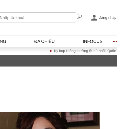
Đăng nhập
ỐNG
ĐA CHIỀU
INFOCUS
Kỳ họp không thường lệ thứ nhất, Quốc hội khóa XV
I
ĐỜI SỐNG
h
Gia đình
c
Sức khỏe
Cần biết
ờng
Cộng đồng mạng
ng – Đô thị