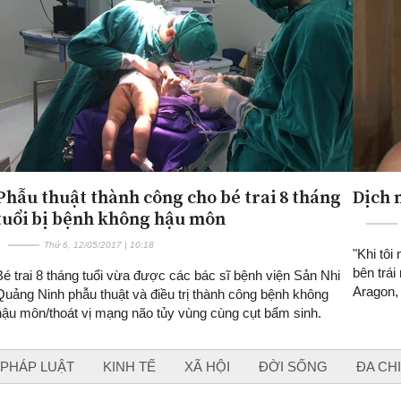
Phẫu thuật thành công cho bé trai 8 tháng
Dịch 
tuổi bị bệnh không hậu môn
Thứ 6, 12/05/2017 | 10:18
"Khi tôi
bên trái
Bé trai 8 tháng tuổi vừa được các bác sĩ bệnh viện Sản Nhi
Aragon,
Quảng Ninh phẫu thuật và điều trị thành công bệnh không
hậu môn/thoát vị mạng não tủy vùng cùng cụt bẩm sinh.
PHÁP LUẬT
KINH TẾ
XÃ HỘI
ĐỜI SỐNG
ĐA CH