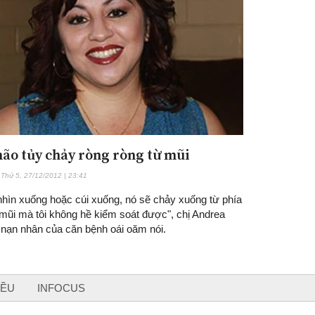
não tủy chảy ròng ròng từ mũi
Đăng ký tin tức mới
Thứ 5, 27/12/2012 | 23:41
 nhìn xuống hoặc cúi xuống, nó sẽ chảy xuống từ phía
 mũi mà tôi không hề kiểm soát được", chị Andrea
 nạn nhân của căn bệnh oái oăm nói.
IỀU
INFOCUS