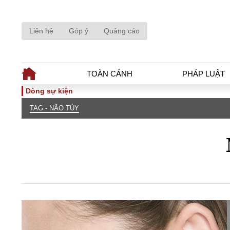
Liên hệ
Góp ý
Quảng cáo
TOÀN CẢNH
PHÁP LUẬT
Dòng sự kiện
TAG - NÃO TỦY
TOÀN CẢNH
PHÁP LUẬ
Tiêu điểm
Dòng chảy phá
Chính sách
Góc nhìn luật 
Sự kiện
Hồ sơ điều tr
Đối thoại
Tiếng nói côn
Thế giới
An ninh - Hìn