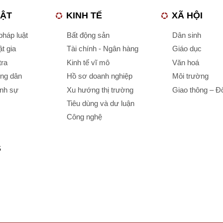
UẬT
KINH TẾ
XÃ HỘI
háp luật
Bất động sản
Dân sinh
t gia
Tài chính - Ngân hàng
Giáo dục
tra
Kinh tế vĩ mô
Văn hoá
ông dân
Hồ sơ doanh nghiệp
Môi trường
ình sự
Xu hướng thị trường
Giao thông – Đô
Tiêu dùng và dư luận
Công nghệ
S