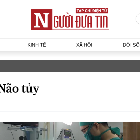
KINH TẾ
XÃ HỘI
ĐỜI S
T
KINH TẾ
XÃ HỘ
p luật
Bất động sản
Dân sin
Não tủy
gia
Tài chính - Ngân hàng
Giáo dụ
a
Kinh tế vĩ mô
Văn hoá
g dân
Hồ sơ doanh nghiệp
Môi trư
h sự
Xu hướng thị trường
Giao thô
Tiêu dùng và dư luận
Công nghệ