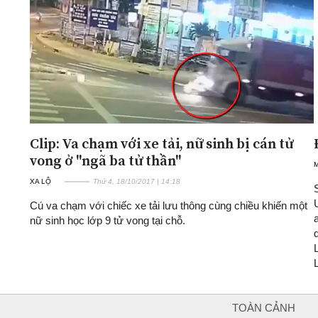
Clip: Va chạm với xe tải, nữ sinh bị cán tử
vong ở "ngã ba tử thần"
XA LỘ
Thứ 4, 18/10/2017 | 14:18
Cú va chạm với chiếc xe tải lưu thông cùng chiều khiến một
nữ sinh học lớp 9 tử vong tại chỗ.
TOÀN CẢNH