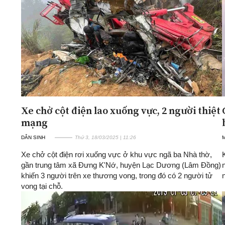
ĐA CHIỀU
INFOCUS
Quan điểm
Xi nhan Trái Phải
Bạn đọc viết
Xe chở cột điện lao xuống vực, 2 người thiệt
mạng
DÂN SINH
Thứ 3, 18/03/2025 | 11:26
Xe chở cột điện rơi xuống vực ở khu vực ngã ba Nhà thờ,
gần trung tâm xã Đưng K'Nớ, huyện Lạc Dương (Lâm Đồng)
khiến 3 người trên xe thương vong, trong đó có 2 người tử
vong tại chỗ.