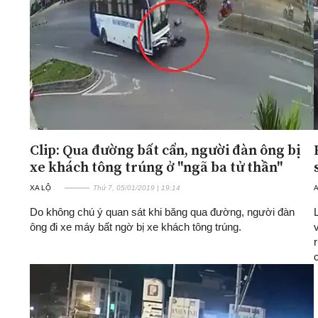
Clip: Qua đường bất cẩn, người đàn ông bị
xe khách tông trúng ở "ngã ba tử thần"
XA LỘ
Thứ 7, 05/01/2019 | 19:14
A
Do không chú ý quan sát khi băng qua đường, người đàn
ông đi xe máy bất ngờ bị xe khách tông trúng.