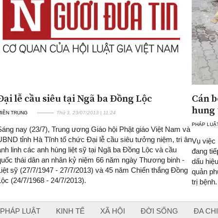
Đại lễ cầu siêu tại Ngã ba Đồng Lộc
Cán b
hung 
MIỀN TRUNG
Thứ 3, 23/07/2013 | 11:24
PHÁP LUẬ
Sáng nay (23/7), Trung ương Giáo hội Phật giáo Việt Nam và
UBND tỉnh Hà Tĩnh tổ chức Đại lễ cầu siêu tưởng niệm, tri ân
Vụ việc
anh linh các anh hùng liệt sỹ tại Ngã ba Đồng Lộc và cầu
đang tiế
quốc thái dân an nhân kỷ niệm 66 năm ngày Thương binh -
dấu hiệu
Liệt sỹ (27/7/1947 - 27/7/2013) và 45 năm Chiến thắng Đồng
quản ph
Lộc (24/7/1968 - 24/7/2013).
trị bệnh.
PHÁP LUẬT
KINH TẾ
XÃ HỘI
ĐỜI SỐNG
ĐA CH