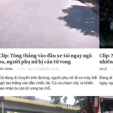
Clip: Tông thẳng vào đầu xe tải ngay ngã
Clip: 
ba, người phụ nữ bị cán tử vong
nhiên
MỚI- NÓNG
Thứ 5, 27/08/2020 | 15:20
XA LỘ
Khi đang di chuyển trên đường, người phụ nữ đi xe máy bất
Đang di
ngờ lao thẳng vào đầu chiếc tải. Cú va chạm xảy ra khiến
ngay ngã
nạn nhân bị cán tử vong tại chỗ.