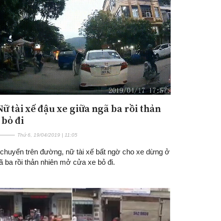
Nữ tài xế đậu xe giữa ngã ba rồi thản
Đăng ký tin tức mới
 bỏ đi
Thứ 6, 19/04/2019 | 11:05
 chuyển trên đường, nữ tài xế bất ngờ cho xe dừng ở
 ba rồi thản nhiên mở cửa xe bỏ đi.