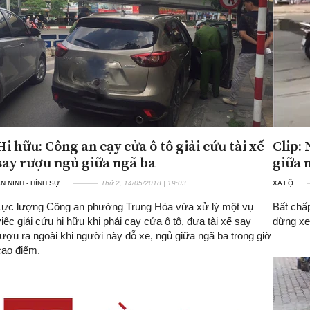
Hi hữu: Công an cạy cửa ô tô giải cứu tài xế
Clip:
say rượu ngủ giữa ngã ba
giữa 
N NINH - HÌNH SỰ
Thứ 2, 14/05/2018 | 19:03
XA LỘ
Lực lượng Công an phường Trung Hòa vừa xử lý một vụ
Bất chấ
việc giải cứu hi hữu khi phải cạy cửa ô tô, đưa tài xế say
dừng xe
rượu ra ngoài khi người này đỗ xe, ngủ giữa ngã ba trong giờ
cao điểm.