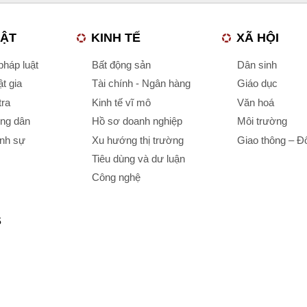
UẬT
KINH TẾ
XÃ HỘI
háp luật
Bất động sản
Dân sinh
t gia
Tài chính - Ngân hàng
Giáo dục
tra
Kinh tế vĩ mô
Văn hoá
ông dân
Hồ sơ doanh nghiệp
Môi trường
ình sự
Xu hướng thị trường
Giao thông – Đô
Tiêu dùng và dư luận
Công nghệ
S