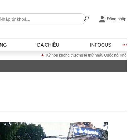
Đăng nhập
ỐNG
ĐA CHIỀU
INFOCUS
Kỳ họp không thường lệ thứ nhất, Quốc hội khóa XVI
Đưa
I
ĐỜI SỐNG
h
Gia đình
c
Sức khỏe
Cần biết
ờng
Cộng đồng mạng
ng – Đô thị