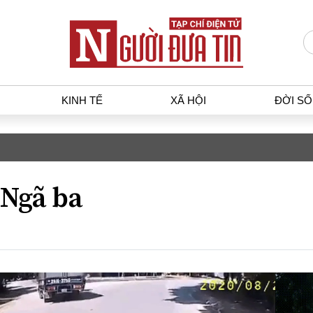
KINH TẾ
XÃ HỘI
ĐỜI S
T
KINH TẾ
XÃ HỘ
p luật
Bất động sản
Dân sin
Ngã ba
gia
Tài chính - Ngân hàng
Giáo dụ
a
Kinh tế vĩ mô
Văn hoá
g dân
Hồ sơ doanh nghiệp
Môi trư
h sự
Xu hướng thị trường
Giao thô
Tiêu dùng và dư luận
Công nghệ