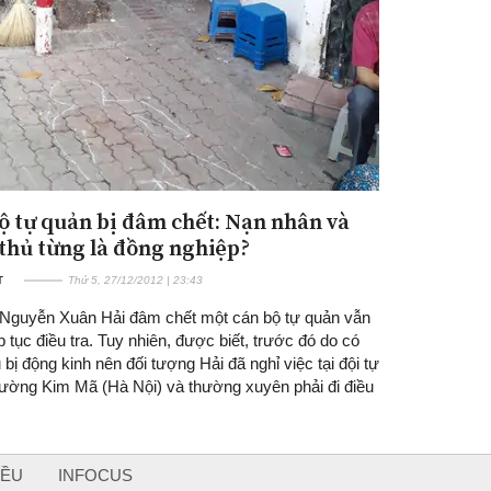
ộ tự quản bị đâm chết: Nạn nhân và
thủ từng là đồng nghiệp?
T
Thứ 5, 27/12/2012 | 23:43
 Nguyễn Xuân Hải đâm chết một cán bộ tự quản vẫn
p tục điều tra. Tuy nhiên, được biết, trước đó do có
 bị động kinh nên đối tượng Hải đã nghỉ việc tại đội tự
ường Kim Mã (Hà Nội) và thường xuyên phải đi điều
IỀU
INFOCUS