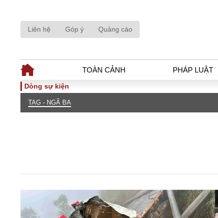
Liên hệ
Góp ý
Quảng cáo
TOÀN CẢNH
PHÁP LUẬT
Dòng sự kiện
TAG - NGÃ BA
TOÀN CẢNH
PHÁP LUẬ
Tiêu điểm
Dòng chảy phá
Chính sách
Góc nhìn luật 
Sự kiện
Hồ sơ điều tr
Đối thoại
Tiếng nói côn
Thế giới
An ninh - Hìn