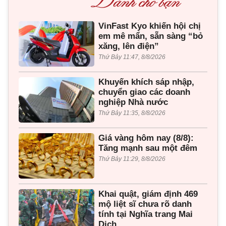
VinFast Kyo khiến hội chị
em mê mẩn, sẵn sàng “bỏ
xăng, lên điện”
Thứ Bảy 11:47, 8/8/2026
Khuyến khích sáp nhập,
chuyển giao các doanh
nghiệp Nhà nước
Thứ Bảy 11:35, 8/8/2026
Giá vàng hôm nay (8/8):
Tăng mạnh sau một đêm
Thứ Bảy 11:29, 8/8/2026
Khai quật, giám định 469
mộ liệt sĩ chưa rõ danh
tính tại Nghĩa trang Mai
Dịch