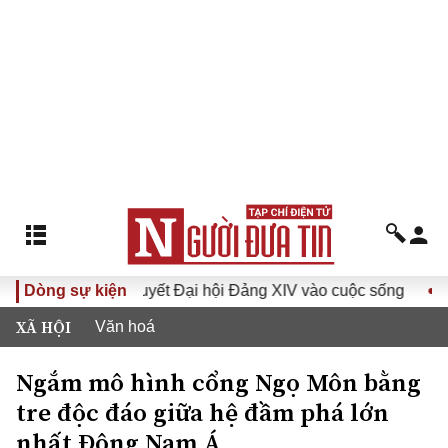
 Nghị quyết Đại hội Đảng XIV vào cuộc sống
Dòng sự kiện
Hướng tới Đ
XÃ HỘI
Văn hoá
Ngắm mô hình cổng Ngọ Môn bằng
tre độc đáo giữa hệ đầm phá lớn
nhất Đông Nam Á