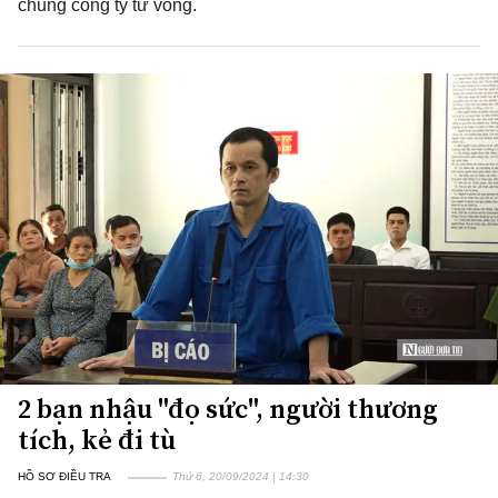
chung công ty tử vong.
2 bạn nhậu "đọ sức", người thương
tích, kẻ đi tù
HỒ SƠ ĐIỀU TRA
Thứ 6, 20/09/2024 | 14:30