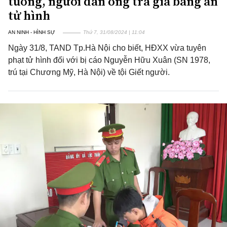
tuông, người đàn ông trả giá bằng án
tử hình
AN NINH - HÌNH SỰ
Thứ 7, 31/08/2024 | 11:04
Ngày 31/8, TAND Tp.Hà Nội cho biết, HĐXX vừa tuyên
phạt tử hình đối với bị cáo Nguyễn Hữu Xuân (SN 1978,
trú tại Chương Mỹ, Hà Nội) về tội Giết người.