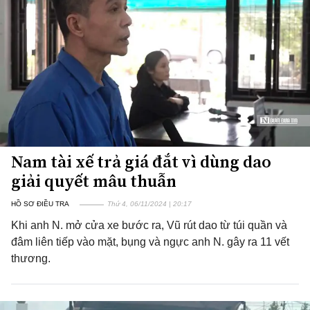
Nam tài xế trả giá đắt vì dùng dao
giải quyết mâu thuẫn
HỒ SƠ ĐIỀU TRA
Thứ 4, 06/11/2024 | 20:17
Khi anh N. mở cửa xe bước ra, Vũ rút dao từ túi quần và
đâm liên tiếp vào mặt, bụng và ngực anh N. gây ra 11 vết
thương.