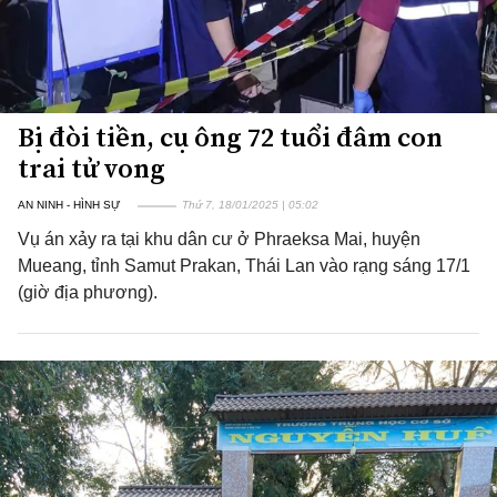
Bị đòi tiền, cụ ông 72 tuổi đâm con
trai tử vong
AN NINH - HÌNH SỰ
Thứ 7, 18/01/2025 | 05:02
Vụ án xảy ra tại khu dân cư ở Phraeksa Mai, huyện
Mueang, tỉnh Samut Prakan, Thái Lan vào rạng sáng 17/1
(giờ địa phương).