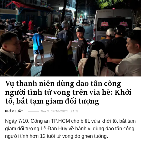
Vụ thanh niên dùng dao tấn công
người tình tử vong trên vỉa hè: Khởi
tố, bắt tạm giam đối tượng
PHÁP LUẬT
Thứ 3, 07/10/2025 | 21:11
Ngày 7/10, Công an TP.HCM cho biết, vừa khởi tố, bắt tạm
giam đối tượng Lê Đan Huy về hành vi dùng dao tấn công
người tình hơn 12 tuổi tử vong do ghen tuông.