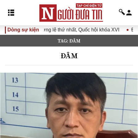
ệ thứ nhất, Quốc hội khóa XVI
Dòng sự kiện
Đưa Nghị quyết Đại hội Đả
TAG: ĐÂM
ĐÂM